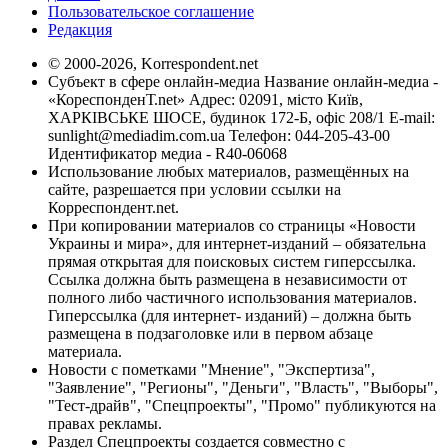
Пользовательское соглашение
Редакция
© 2000-2026, Korrespondent.net
Субъект в сфере онлайн-медиа Название онлайн-медиа -
«КореспонденТ.net» Адрес: 02091, місто Київ,
ХАРКІВСЬКЕ ШОСЕ, будинок 172-Б, офіс 208/1 E-mail:
sunlight@mediadim.com.ua
Телефон: 044-205-43-00
Идентификатор медиа - R40-06068
Использование любых материалов, размещённых на
сайте, разрешается при условии ссылки на
Корреспондент.net.
При копировании материалов со страницы «Новости
Украины и мира», для интернет-изданий – обязательна
прямая открытая для поисковых систем гиперссылка.
Ссылка должна быть размещена в независимости от
полного либо частичного использования материалов.
Гиперссылка (для интернет- изданий) – должна быть
размещена в подзаголовке или в первом абзаце
материала.
Новости с пометками "Мнение", "Экспертиза",
"Заявление", "Регионы", "Деньги", "Власть", "Выборы",
"Тест-драйв", "Спецпроекты", "Промо" публикуются на
правах рекламы.
Раздел Спецпроекты создается совместно с