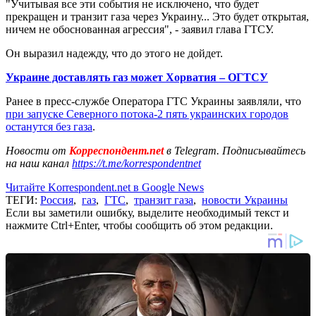
"Учитывая все эти события не исключено, что будет
прекращен и транзит газа через Украину... Это будет открытая,
ничем не обоснованная агрессия", - заявил глава ГТСУ.
Он выразил надежду, что до этого не дойдет.
Украине доставлять газ может Хорватия – ОГТСУ
Ранее в пресс-службе Оператора ГТС Украины заявляли, что
при запуске Северного потока-2 пять украинских городов
останутся без газа
.
Новости от
Корреспондент.net
в Telegram. Подписывайтесь
на наш канал
https://t.me/korrespondentnet
Читайте Korrespondent.net в Google News
ТЕГИ:
Россия
,
газ
,
ГТС
,
транзит газа
,
новости Украины
Если вы заметили ошибку, выделите необходимый текст и
нажмите Ctrl+Enter, чтобы сообщить об этом редакции.