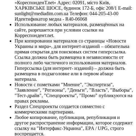
«КореспонденТ.net» Адрес: 02091, місто Київ,
ХАРКІВСЬКЕ ШОСЕ, будинок 172-Б, офіс 208/1 E-mail:
sunlight@mediadim.com.ua
Телефон: 044-205-43-00
Идентификатор медиа - R40-06068
Использование любых материалов, размещённых на
сайте, разрешается при условии ссылки на
Корреспондент.net.
При копировании материалов со страницы «Новости
Украины и мира», для интернет-изданий – обязательна
прямая открытая для поисковых систем гиперссылка.
Ссылка должна быть размещена в независимости от
полного либо частичного использования материалов.
Гиперссылка (для интернет- изданий) – должна быть
размещена в подзаголовке или в первом абзаце
материала.
Новости с пометками "Мнение", "Экспертиза",
"Заявление", "Регионы", "Деньги", "Власть", "Выборы",
"Тест-драйв", "Спецпроекты", "Промо" публикуются на
правах рекламы.
Раздел Спецпроекты создается совместно с
коммерческими партнерами.
Любое копирование, публикация, републикация и
другое распространение информации, которое содержит
ссылку на "Интерфакс-Украина", EPA / UPG, строго
воспрещается.