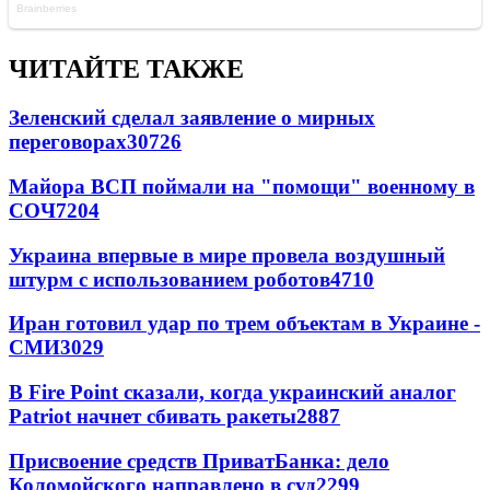
ЧИТАЙТЕ ТАКЖЕ
Зеленский сделал заявление о мирных
переговорах
30726
Майора ВСП поймали на "помощи" военному в
СОЧ
7204
Украина впервые в мире провела воздушный
штурм с использованием роботов
4710
Иран готовил удар по трем объектам в Украине -
СМИ
3029
В Fire Point сказали, когда украинский аналог
Patriot начнет сбивать ракеты
2887
Присвоение средств ПриватБанка: дело
Коломойского направлено в суд
2299