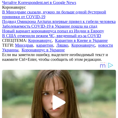
Читайте Korrespondent.net в Google News
Коронавирус
В Минздраве сказали, нужно ли больше одной бустерной
прививки от COVID-19
Подвид Омикрона Arcturus впервые привел к гибели человека
Заболеваемость COVID-19 в Украине пошла на спад
Новый вариант коронавируса попал из Индии в Европу
В США отменили режим ЧС, введенный из-за COVID
СПЕЦТЕМА:
Коронавирус
,
Карантин в Киеве и Украине
ТЕГИ:
Минздрав
,
карантин
,
Ляшко
,
Коронавирус
,
новости
Украины
,
Коронавирус в Украине
Если вы заметили ошибку, выделите необходимый текст и
нажмите Ctrl+Enter, чтобы сообщить об этом редакции.