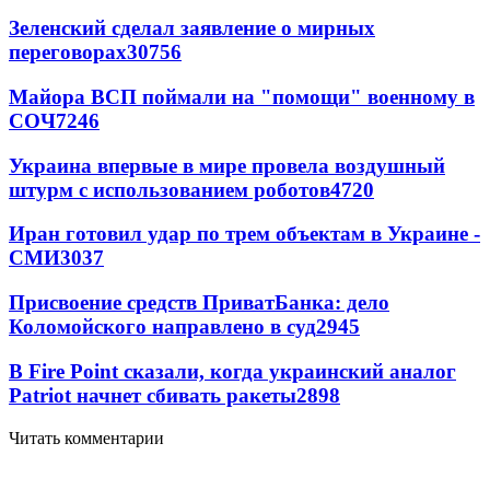
Зеленский сделал заявление о мирных
переговорах
30756
Майора ВСП поймали на "помощи" военному в
СОЧ
7246
Украина впервые в мире провела воздушный
штурм с использованием роботов
4720
Иран готовил удар по трем объектам в Украине -
СМИ
3037
Присвоение средств ПриватБанка: дело
Коломойского направлено в суд
2945
В Fire Point сказали, когда украинский аналог
Patriot начнет сбивать ракеты
2898
Читать комментарии