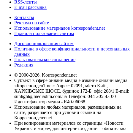
RSS-ленты
E-mail рассылка
Контакты
Реклама на сайте
Использование материалов korrespondent.net
Правила пользования сайтом
Договор пользования сайтом
Политика в сфере конфиденциальности и персональных
данных
Пользовательское соглашение
Редакция
© 2000-2026, Korrespondent.net
Субъект в сфере онлайн-медиа Название онлайн-медиа -
«КореспонденТ.net» Адрес: 02091, місто Київ,
ХАРКІВСЬКЕ ШОСЕ, будинок 172-Б, офіс 208/1 E-mail:
sunlight@mediadim.com.ua
Телефон: 044-205-43-00
Идентификатор медиа - R40-06068
Использование любых материалов, размещённых на
сайте, разрешается при условии ссылки на
Корреспондент.net.
При копировании материалов со страницы «Новости
Украины и мира», для интернет-изданий – обязательна