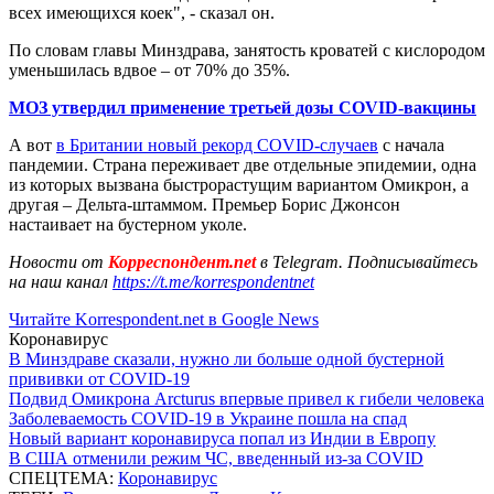
всех имеющихся коек", - сказал он.
По словам главы Минздрава, занятость кроватей с кислородом
уменьшилась вдвое – от 70% до 35%.
МОЗ утвердил применение третьей дозы COVID-вакцины
А вот
в Британии новый рекорд COVID-случаев
с начала
пандемии. Страна переживает две отдельные эпидемии, одна
из которых вызвана быстрорастущим вариантом Омикрон, а
другая – Дельта-штаммом. Премьер Борис Джонсон
настаивает на бустерном уколе.
Новости от
Корреспондент.net
в Telegram. Подписывайтесь
на наш канал
https://t.me/korrespondentnet
Читайте Korrespondent.net в Google News
Коронавирус
В Минздраве сказали, нужно ли больше одной бустерной
прививки от COVID-19
Подвид Омикрона Arcturus впервые привел к гибели человека
Заболеваемость COVID-19 в Украине пошла на спад
Новый вариант коронавируса попал из Индии в Европу
В США отменили режим ЧС, введенный из-за COVID
СПЕЦТЕМА:
Коронавирус