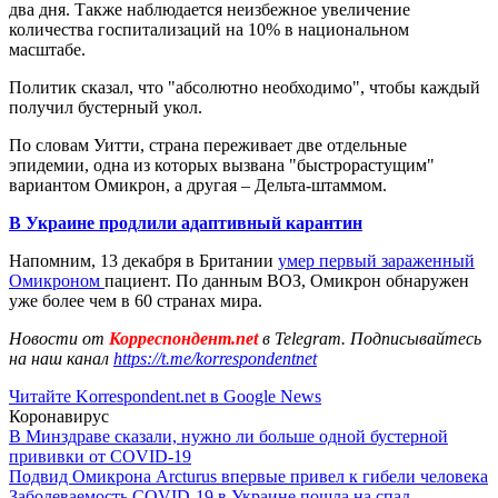
два дня. Также наблюдается неизбежное увеличение
количества госпитализаций на 10% в национальном
масштабе.
Политик сказал, что "абсолютно необходимо", чтобы каждый
получил бустерный укол.
По словам Уитти, страна переживает две отдельные
эпидемии, одна из которых вызвана "быстрорастущим"
вариантом Омикрон, а другая – Дельта-штаммом.
В Украине продлили адаптивный карантин
Напомним, 13 декабря в Британии
умер первый зараженный
Омикроном
пациент. По данным ВОЗ, Омикрон обнаружен
уже более чем в 60 странах мира.
Новости от
Корреспондент.net
в Telegram. Подписывайтесь
на наш канал
https://t.me/korrespondentnet
Читайте Korrespondent.net в Google News
Коронавирус
В Минздраве сказали, нужно ли больше одной бустерной
прививки от COVID-19
Подвид Омикрона Arcturus впервые привел к гибели человека
Заболеваемость COVID-19 в Украине пошла на спад