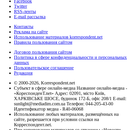
Facebook
Twitter
RSS-ленты
E-mail рассылка
Контакты
Реклама на сайте
Использование материалов korrespondent.net
Правила пользования сайтом
Договор пользования сайтом
Политика в сфере конфиденциальности и персональных
данных
Пользовательское соглашение
Редакция
© 2000-2026, Korrespondent.net
Субъект в сфере онлайн-медиа Название онлайн-медиа -
«КореспонденТ.net» Адрес: 02091, місто Київ,
ХАРКІВСЬКЕ ШОСЕ, будинок 172-Б, офіс 208/1 E-mail:
sunlight@mediadim.com.ua
Телефон: 044-205-43-00
Идентификатор медиа - R40-06068
Использование любых материалов, размещённых на
сайте, разрешается при условии ссылки на
Корреспондент.net.
При копировании материалов со страницы «Новости