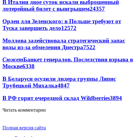
В Италии двое суток искали выброшенный
лотерейный билет с выигрышем
24357
Орден для Зеленского: в Польше требуют от
Туска завершить дело
12572
Молдова задействовала стратегический запас
воды из-за обмеления Днестра
7522
Сюжет
Банкет генералов. Последствия взрыва в
Москве
6338
В Беларуси осудили лидера группы Ляпис
Трубецкой Михалка
4847
В РФ горит очередной склад Wildberries
3894
Читать комментарии
Полная версия сайта