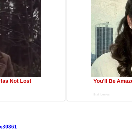
х
30861