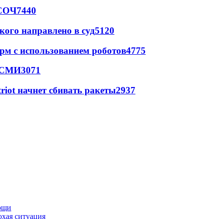
 СОЧ
7440
кого направлено в суд
5120
рм с использованием роботов
4775
- СМИ
3071
triot начнет сбивать ракеты
2937
мощи
охая ситуация