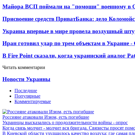
Майора ВСП поймали на "помощи" военному в
Присвоение средств ПриватБанка: дело Коломойс
Украина впервые в мире провела воздушный шту
Иран готовил удар по трем объектам в Украине 
В Fire Point сказали, когда украинский аналог Pa
Читать комментарии
Новости Украины
Последние
Популярные
Комментируемые
Россияне атаковали Изюм, есть погибшие
Украинцы высказались о продолжительности войны - опрос
Когда связь молчит - молчит вся бригада. Связисты просят по
В Киевской области ухудшилось качество воздуха: где самая пл