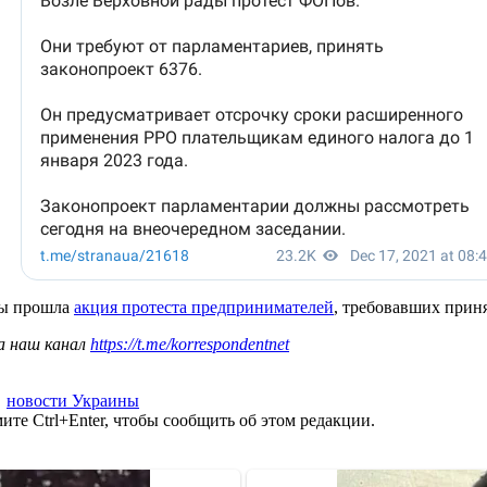
ады прошла
акция протеста предпринимателей
, требовавших приня
а наш канал
https://t.me/korrespondentnet
,
новости Украины
те Ctrl+Enter, чтобы сообщить об этом редакции.