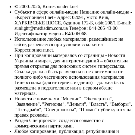
© 2000-2026, Korrespondent.net
Субъект в сфере онлайн-медиа Название онлайн-медиа -
«КореспонденТ.net» Адрес: 02091, місто Київ,
ХАРКІВСЬКЕ ШОСЕ, будинок 172-Б, офіс 208/1 E-mail:
sunlight@mediadim.com.ua
Телефон: 044-205-43-00
Идентификатор медиа - R40-06068
Использование любых материалов, размещённых на
сайте, разрешается при условии ссылки на
Корреспондент.net.
При копировании материалов со страницы «Новости
Украины и мира», для интернет-изданий – обязательна
прямая открытая для поисковых систем гиперссылка.
Ссылка должна быть размещена в независимости от
полного либо частичного использования материалов.
Гиперссылка (для интернет- изданий) – должна быть
размещена в подзаголовке или в первом абзаце
материала.
Новости с пометками "Мнение", "Экспертиза",
"Заявление", "Регионы", "Деньги", "Власть", "Выборы",
"Тест-драйв", "Спецпроекты", "Промо" публикуются на
правах рекламы.
Раздел Спецпроекты создается совместно с
коммерческими партнерами.
Любое копирование, публикация, републикация и