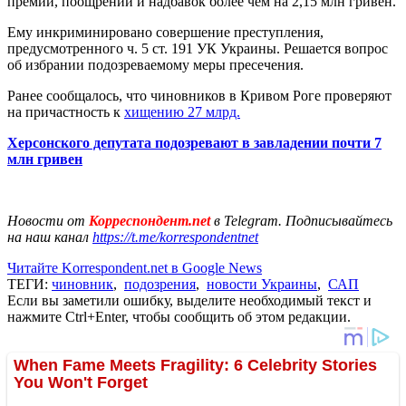
премий, поощрений и надбавок более чем на 2,15 млн гривен.
Ему инкриминировано совершение преступления,
предусмотренного ч. 5 ст. 191 УК Украины. Решается вопрос
об избрании подозреваемому меры пресечения.
Ранее сообщалось, что чиновников в Кривом Роге проверяют
на причастность к
хищению 27 млрд.
Херсонского депутата подозревают в завладении почти 7
млн гривен
Новости от
Корреспондент.net
в Telegram. Подписывайтесь
на наш канал
https://t.me/korrespondentnet
Читайте Korrespondent.net в Google News
ТЕГИ:
чиновник
,
подозрения
,
новости Украины
,
САП
Если вы заметили ошибку, выделите необходимый текст и
нажмите Ctrl+Enter, чтобы сообщить об этом редакции.