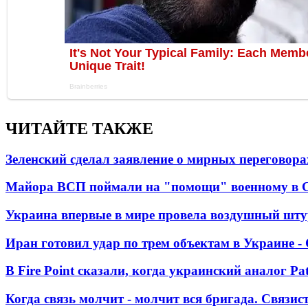
ЧИТАЙТЕ ТАКЖЕ
Зеленский сделал заявление о мирных переговора
Майора ВСП поймали на "помощи" военному в
Украина впервые в мире провела воздушный шту
Иран готовил удар по трем объектам в Украине 
В Fire Point сказали, когда украинский аналог Pa
Когда связь молчит - молчит вся бригада. Связи