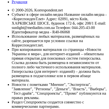
Редакция
© 2000-2026, Korrespondent.net
Субъект в сфере онлайн-медиа Название онлайн-медиа -
«КореспонденТ.net» Адрес: 02091, місто Київ,
ХАРКІВСЬКЕ ШОСЕ, будинок 172-Б, офіс 208/1 E-mail:
sunlight@mediadim.com.ua
Телефон: 044-205-43-00
Идентификатор медиа - R40-06068
Использование любых материалов, размещённых на
сайте, разрешается при условии ссылки на
Корреспондент.net.
При копировании материалов со страницы «Новости
Украины и мира», для интернет-изданий – обязательна
прямая открытая для поисковых систем гиперссылка.
Ссылка должна быть размещена в независимости от
полного либо частичного использования материалов.
Гиперссылка (для интернет- изданий) – должна быть
размещена в подзаголовке или в первом абзаце
материала.
Новости с пометками "Мнение", "Экспертиза",
"Заявление", "Регионы", "Деньги", "Власть", "Выборы",
"Тест-драйв", "Спецпроекты", "Промо" публикуются на
правах рекламы.
Раздел Спецпроекты создается совместно с
коммерческими партнерами.