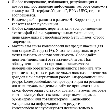
Любое копирование, публикация, републикация и
другое распространение информации, которое содержит
ссылку на "Интерфакс-Украина", EPA / UPG, строго
воспрещается.
Владелец веб-страницы в разделе Я- Корреспондент
является автор публикации.
Любое копирование, перепечатка и воспроизведение
фотографий и/или аудиовизуальных материалов,
принадлежащих правообладателю Getty Images, строго
запрещено.
Материалы сайта korrespondent.net предназначены для
лиц старше 21 года (21+). Участие в азартных играх
может вызвать игровую зависимость. Соблюдайте
правила (принципы) ответственной игры. При
обнаружении первых признаков зависимости
немедленно обратитесь к специалисту. Помните, что
участие в азартных играх не может являться источником
доходов или альтернативой работе. Информационный
ресурс korrespondent.net не проводит игры на реальные
и/или виртуальные деньги, сайт не принимает ни в
какой форме оплату ставок и других платежей, которые
связаны/могут быть связаны с азартными играми,
букмекерами или тотализаторами. Какие-либо
материалы на информационном ресурсе
korrespondent.net публикуются исключительно в