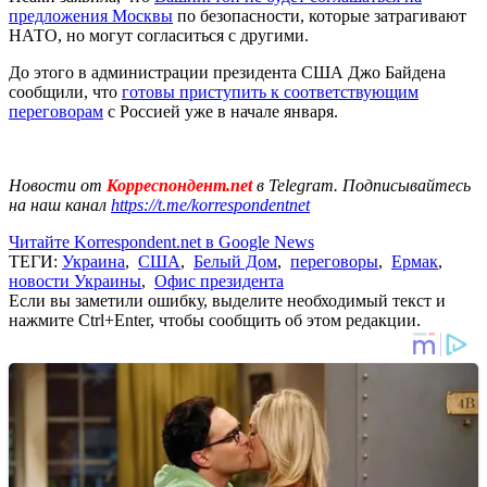
предложения Москвы
по безопасности, которые затрагивают
НАТО, но могут согласиться с другими.
До этого в администрации президента США Джо Байдена
сообщили, что
готовы приступить к соответствующим
переговорам
с Россией уже в начале января.
Новости от
Корреспондент.net
в Telegram. Подписывайтесь
на наш канал
https://t.me/korrespondentnet
Читайте Korrespondent.net в Google News
ТЕГИ:
Украина
,
США
,
Белый Дом
,
переговоры
,
Ермак
,
новости Украины
,
Офис президента
Если вы заметили ошибку, выделите необходимый текст и
нажмите Ctrl+Enter, чтобы сообщить об этом редакции.