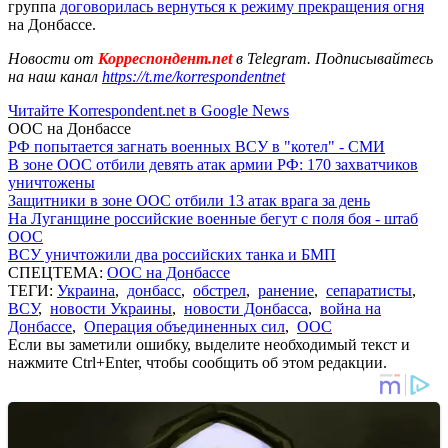
группа
договорилась вернуться к режиму прекращения огня
на Донбассе.
Новости от
Корреспондент.net
в Telegram. Подписывайтесь
на наш канал
https://t.me/korrespondentnet
Читайте Korrespondent.net в Google News
ООС на Донбассе
РФ попытается загнать военных ВСУ в "котел" - СМИ
В зоне ООС отбили девять атак армии РФ: 170 захватчиков
уничтожены
Защитники в зоне ООС отбили 13 атак врага за день
На Луганщине российские военные бегут с поля боя - штаб
ООС
ВСУ уничтожили два российских танка и БМП
СПЕЦТЕМА:
ООС на Донбассе
ТЕГИ:
Украина
,
донбасс
,
обстрел
,
ранение
,
сепаратисты
,
ВСУ
,
новости Украины
,
новости Донбасса
,
война на
Донбассе
,
Операция объединенных сил
,
ООС
Если вы заметили ошибку, выделите необходимый текст и
нажмите Ctrl+Enter, чтобы сообщить об этом редакции.