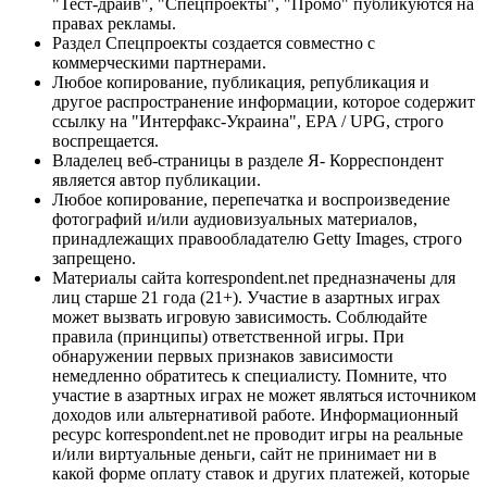
"Тест-драйв", "Спецпроекты", "Промо" публикуются на
правах рекламы.
Раздел Спецпроекты создается совместно с
коммерческими партнерами.
Любое копирование, публикация, републикация и
другое распространение информации, которое содержит
ссылку на "Интерфакс-Украина", EPA / UPG, строго
воспрещается.
Владелец веб-страницы в разделе Я- Корреспондент
является автор публикации.
Любое копирование, перепечатка и воспроизведение
фотографий и/или аудиовизуальных материалов,
принадлежащих правообладателю Getty Images, строго
запрещено.
Материалы сайта korrespondent.net предназначены для
лиц старше 21 года (21+). Участие в азартных играх
может вызвать игровую зависимость. Соблюдайте
правила (принципы) ответственной игры. При
обнаружении первых признаков зависимости
немедленно обратитесь к специалисту. Помните, что
участие в азартных играх не может являться источником
доходов или альтернативой работе. Информационный
ресурс korrespondent.net не проводит игры на реальные
и/или виртуальные деньги, сайт не принимает ни в
какой форме оплату ставок и других платежей, которые