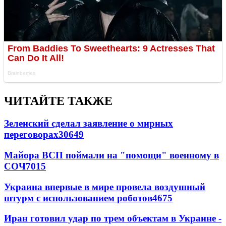
ЧИТАЙТЕ ТАКЖЕ
Зеленский сделал заявление о мирных
переговорах
30649
Майора ВСП поймали на "помощи" военному в
СОЧ
7015
Украина впервые в мире провела воздушный
штурм с использованием роботов
4675
Иран готовил удар по трем объектам в Украине -