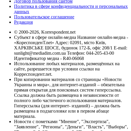
Договор пользования сайтом
Политика в сфере конфиденциальности и персональных
данных
Пользовательское соглашение
Редакция
© 2000-2026, Korrespondent.net
Субъект в сфере онлайн-медиа Название онлайн-медиа -
«КореспонденТ.net» Адрес: 02091, місто Київ,
ХАРКІВСЬКЕ ШОСЕ, будинок 172-Б, офіс 208/1 E-mail:
sunlight@mediadim.com.ua
Телефон: 044-205-43-00
Идентификатор медиа - R40-06068
Использование любых материалов, размещённых на
сайте, разрешается при условии ссылки на
Корреспондент.net.
При копировании материалов со страницы «Новости
Украины и мира», для интернет-изданий – обязательна
прямая открытая для поисковых систем гиперссылка.
Ссылка должна быть размещена в независимости от
полного либо частичного использования материалов.
Гиперссылка (для интернет- изданий) – должна быть
размещена в подзаголовке или в первом абзаце
материала.
Новости с пометками "Мнение", "Экспертиза",
"Заявление", "Регионы", "Деньги", "Власть", "Выборы",