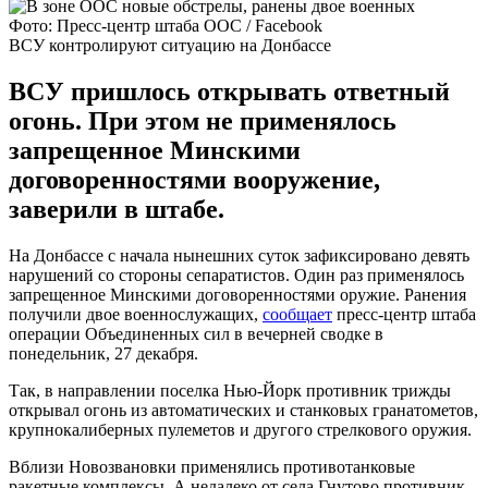
Фото: Пресс-центр штаба ООС / Facebook
ВСУ контролируют ситуацию на Донбассе
ВСУ пришлось открывать ответный
огонь. При этом не применялось
запрещенное Минскими
договоренностями вооружение,
заверили в штабе.
На Донбассе с начала нынешних суток зафиксировано девять
нарушений со стороны сепаратистов. Один раз применялось
запрещенное Минскими договоренностями оружие. Ранения
получили двое военнослужащих,
сообщает
пресс-центр штаба
операции Объединенных сил в вечерней сводке в
понедельник, 27 декабря.
Так, в направлении поселка Нью-Йорк противник трижды
открывал огонь из автоматических и станковых гранатометов,
крупнокалиберных пулеметов и другого стрелкового оружия.
Вблизи Новозвановки применялись противотанковые
ракетные комплексы. А недалеко от села Гнутово противник