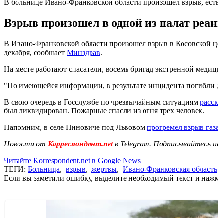
В больнице Ивано-Франковской области произошел взрыв, ест
Взрыв произошел в одной из палат реа
В Ивано-Франковской области произошел взрыв в Косовской це
декабря, сообщает
Минздрав
.
На месте работают спасатели, восемь бригад экстренной меди
"По имеющейся информации, в результате инцидента погибли дв
В свою очередь в Госслужбе по чрезвычайным ситуациям
расск
был ликвидирован. Пожарные спасли из огня трех человек.
Напомним, в селе Ниновиче под Львовом
прогремел взрыв газ
Новости от
Корреспондент.net
в Telegram. Подписывайтесь н
Читайте Korrespondent.net в Google News
ТЕГИ:
Больница
,
взрыв
,
жертвы
,
Ивано-Франковская область
Если вы заметили ошибку, выделите необходимый текст и нажми