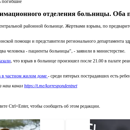
ь погибшие
нимационного отделения больницы. Оба 
нтральной районной больнице. Жертвами взрыва, по предварите
цинской помощи и представители регионального департамента зд
а человека - пациенты больницы", - заявили в министерстве.
азали
, что взрыв в больнице произошел после 21.00 в палате р
а в частном жилом доме
- среди пятерых пострадавших есть ребе
а наш канал
https://t.me/korrespondentnet
те Ctrl+Enter, чтобы сообщить об этом редакции.