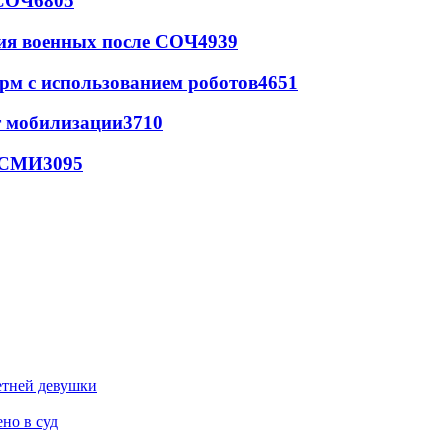
 СОЧ
6805
ия военных после СОЧ
4939
рм с использованием роботов
4651
т мобилизации
3710
- СМИ
3095
етней девушки
но в суд