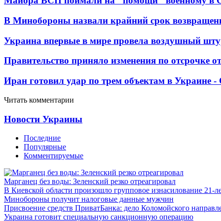
Майора ВСП поймали на "помощи" военному в
В Минобороны назвали крайний срок возвращен
Украина впервые в мире провела воздушный шту
Правительство приняло изменения по отсрочке о
Иран готовил удар по трем объектам в Украине 
Читать комментарии
Новости Украины
Последние
Популярные
Комментируемые
Марганец без воды: Зеленский резко отреагировал
В Киевской области произошло групповое изнасилование 21-л
Минобороны получит налоговые данные мужчин
Присвоение средств ПриватБанка: дело Коломойского направле
Украина готовит специальную санкционную операцию