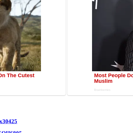
х
30425