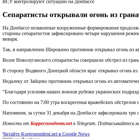
ВСУ контролируют ситуацию на Донбассе
Сепаратисты открывали огонь из грана
На Донбассе незаконные вооруженные формирования продолж
стороны сепаратистов зафиксировано четыре нарушения режи
января.
Так, в направлении Широкино противник открывал огонь из а
Возле Новолуганского сепаратисты совершили обстрел из гран
В сторону Водяного Донецкой области враг открывал огонь из
Недалеку от Зайцево противник открывал огонь из автоматиче
"Благодаря усилиям наших воинов рубежи украинских подразде
По состоянию на 7:00 утра воскресенья вражейских обстрелов 
Напомним, за сутки 31 декабря на Донбассе зафксировали три 
Новости от
Корреспондент.net
в Telegram. Подписывайтесь н
Читайте Korrespondent.net в Google News