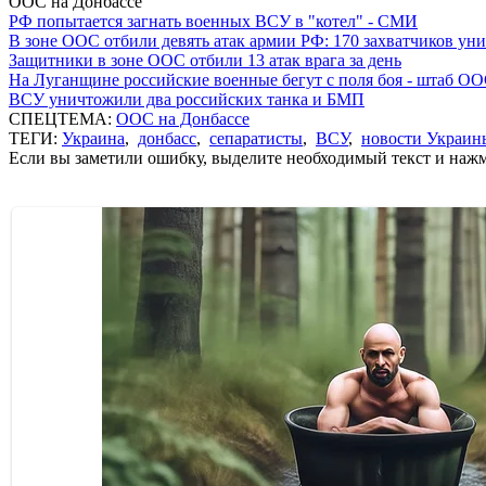
ООС на Донбассе
РФ попытается загнать военных ВСУ в "котел" - СМИ
В зоне ООС отбили девять атак армии РФ: 170 захватчиков у
Защитники в зоне ООС отбили 13 атак врага за день
На Луганщине российские военные бегут с поля боя - штаб О
ВСУ уничтожили два российских танка и БМП
СПЕЦТЕМА:
ООС на Донбассе
ТЕГИ:
Украина
,
донбасс
,
сепаратисты
,
ВСУ
,
новости Украин
Если вы заметили ошибку, выделите необходимый текст и нажми