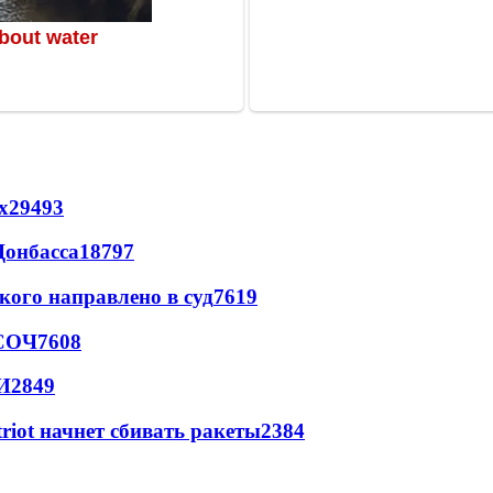
х
29493
Донбасса
18797
кого направлено в суд
7619
 СОЧ
7608
И
2849
triot начнет сбивать ракеты
2384