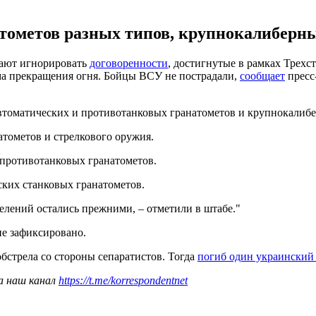
тометов разных типов, крупнокалиберны
ают игнорировать
договоренности
, достигнутые в рамках Трехс
ма прекращения огня. Бойцы ВСУ не пострадали,
сообщает
пресс
втоматических и противотанковых гранатометов и крупнокалиб
атометов и стрелкового оружия.
 противотанковых гранатометов.
ских станковых гранатометов.
лений остались прежними, – отметили в штабе."
не зафиксировано.
обстрела со стороны сепаратистов. Тогда
погиб один украинский
а наш канал
https://t.me/korrespondentnet