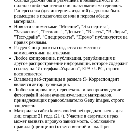
Ссылка должна быть размещена в независимости от
полного либо частичного использования материалов.
Гиперссылка (для интернет- изданий) – должна быть
размещена в подзаголовке или в первом абзаце
материала.
Новости с пометками "Мнение", "Экспертиза",
"Заявление", "Регионы", "Деньги", "Власть", "Выборы",
"Тест-драйв", "Спецпроекты", "Промо" публикуются на
правах рекламы.
Раздел Спецпроекты создается совместно с
коммерческими партнерами.
Любое копирование, публикация, републикация и
другое распространение информации, которое содержит
ссылку на "Интерфакс-Украина", EPA / UPG, строго
воспрещается.
Владелец веб-страницы в разделе Я- Корреспондент
является автор публикации.
Любое копирование, перепечатка и воспроизведение
фотографий и/или аудиовизуальных материалов,
принадлежащих правообладателю Getty Images, строго
запрещено.
Материалы сайта korrespondent.net предназначены для
лиц старше 21 года (21+). Участие в азартных играх
может вызвать игровую зависимость. Соблюдайте
правила (принципы) ответственной игры. При