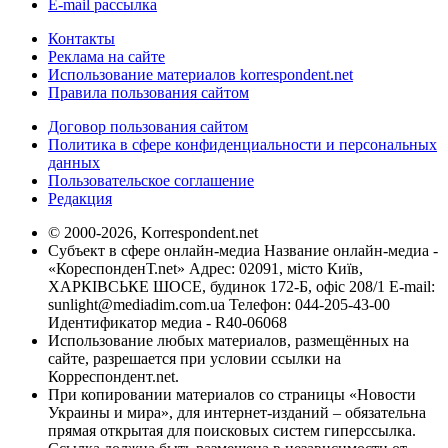
E-mail рассылка
Контакты
Реклама на сайте
Использование материалов korrespondent.net
Правила пользования сайтом
Договор пользования сайтом
Политика в сфере конфиденциальности и персональных
данных
Пользовательское соглашение
Редакция
© 2000-2026, Korrespondent.net
Субъект в сфере онлайн-медиа Название онлайн-медиа -
«КореспонденТ.net» Адрес: 02091, місто Київ,
ХАРКІВСЬКЕ ШОСЕ, будинок 172-Б, офіс 208/1 E-mail:
sunlight@mediadim.com.ua
Телефон: 044-205-43-00
Идентификатор медиа - R40-06068
Использование любых материалов, размещённых на
сайте, разрешается при условии ссылки на
Корреспондент.net.
При копировании материалов со страницы «Новости
Украины и мира», для интернет-изданий – обязательна
прямая открытая для поисковых систем гиперссылка.