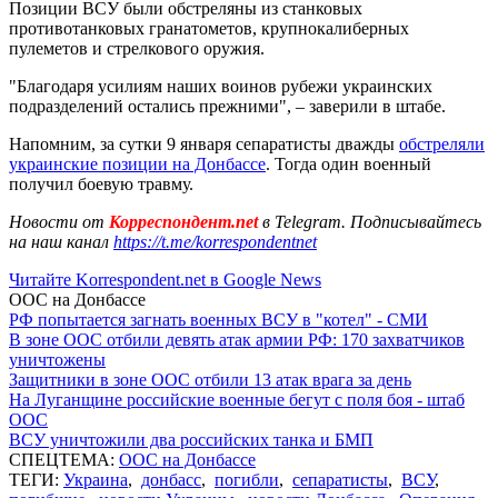
Позиции ВСУ были обстреляны из станковых
противотанковых гранатометов, крупнокалиберных
пулеметов и стрелкового оружия.
"Благодаря усилиям наших воинов рубежи украинских
подразделений остались прежними", – заверили в штабе.
Напомним, за сутки 9 января сепаратисты дважды
обстреляли
украинские позиции на Донбассе
. Тогда один военный
получил боевую травму.
Новости от
Корреспондент.net
в Telegram. Подписывайтесь
на наш канал
https://t.me/korrespondentnet
Читайте Korrespondent.net в Google News
ООС на Донбассе
РФ попытается загнать военных ВСУ в "котел" - СМИ
В зоне ООС отбили девять атак армии РФ: 170 захватчиков
уничтожены
Защитники в зоне ООС отбили 13 атак врага за день
На Луганщине российские военные бегут с поля боя - штаб
ООС
ВСУ уничтожили два российских танка и БМП
СПЕЦТЕМА:
ООС на Донбассе
ТЕГИ:
Украина
,
донбасс
,
погибли
,
сепаратисты
,
ВСУ
,