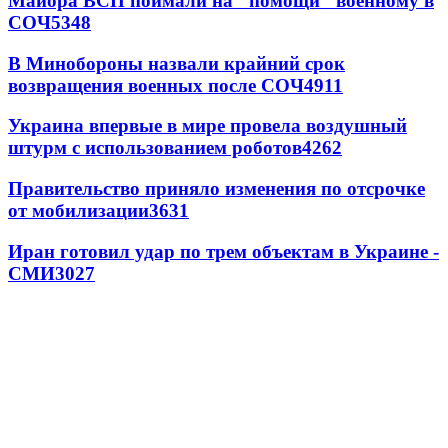
Майора ВСП поймали на "помощи" военному в
СОЧ
5348
В Минобороны назвали крайний срок
возвращения военных после СОЧ
4911
Украина впервые в мире провела воздушный
штурм с использованием роботов
4262
Правительство приняло изменения по отсрочке
от мобилизации
3631
Иран готовил удар по трем объектам в Украине -
СМИ
3027