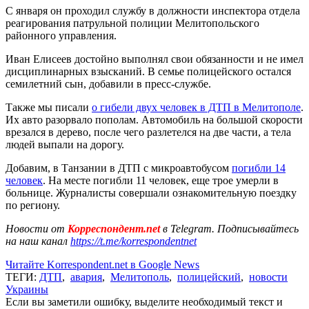
С января он проходил службу в должности инспектора отдела
реагирования патрульной полиции Мелитопольского
районного управления.
Иван Елисеев достойно выполнял свои обязанности и не имел
дисциплинарных взысканий. В семье полицейского остался
семилетний сын, добавили в пресс-службе.
Также мы писали
о гибели двух человек в ДТП в Мелитополе
.
Их авто разорвало пополам. Автомобиль на большой скорости
врезался в дерево, после чего разлетелся на две части, а тела
людей выпали на дорогу.
Добавим, в Танзании в ДТП с микроавтобусом
погибли 14
человек
. На месте погибли 11 человек, еще трое умерли в
больнице. Журналисты совершали ознакомительную поездку
по региону.
Новости от
Корреспондент.net
в Telegram. Подписывайтесь
на наш канал
https://t.me/korrespondentnet
Читайте Korrespondent.net в Google News
ТЕГИ:
ДТП
,
авария
,
Мелитополь
,
полицейский
,
новости
Украины
Если вы заметили ошибку, выделите необходимый текст и