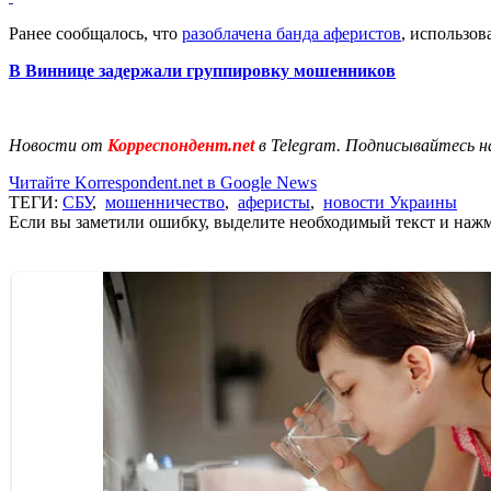
Ранее сообщалось, что
разоблачена банда аферистов
, использов
В Виннице задержали группировку мошенников
Новости от
Корреспондент.net
в Telegram. Подписывайтесь н
Читайте Korrespondent.net в Google News
ТЕГИ:
СБУ
,
мошенничество
,
аферисты
,
новости Украины
Если вы заметили ошибку, выделите необходимый текст и нажми