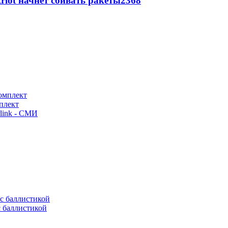
triot начнет сбивать ракеты
2368
плект
link - СМИ
с баллистикой