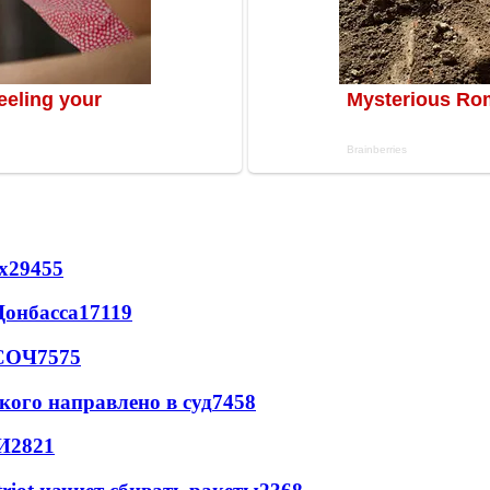
х
29455
Донбасса
17119
 СОЧ
7575
кого направлено в суд
7458
И
2821