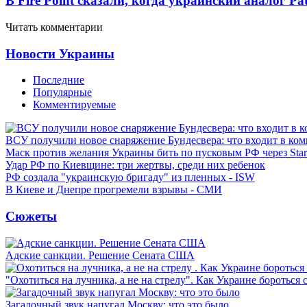
В Fire Point сказали, когда украинский аналог Pa
Читать комментарии
Новости Украины
Последние
Популярные
Комментируемые
ВСУ получили новое снаряжение Бундесвера: что входит в ком
Маск против желания Украины бить по пусковым РФ через Star
Удар РФ по Киевщине: три жертвы, среди них ребенок
РФ создала "украинскую бригаду" из пленных - ISW
В Киеве и Днепре прогремели взрывы - СМИ
Сюжеты
Адские санкции. Решение Сената США
"Охотиться на лучника, а не на стрелу". Как Украине бороться 
Загадочный звук напугал Москву: что это было