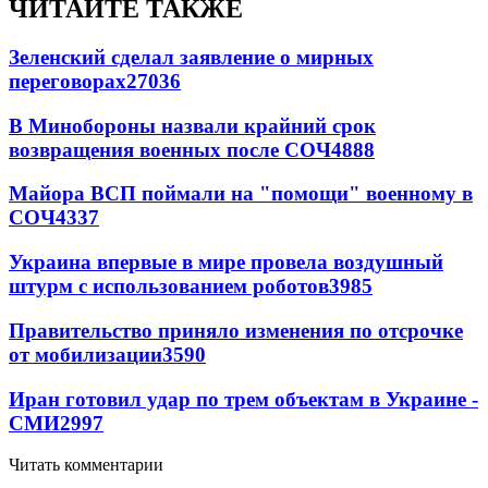
ЧИТАЙТЕ ТАКЖЕ
Зеленский сделал заявление о мирных
переговорах
27036
В Минобороны назвали крайний срок
возвращения военных после СОЧ
4888
Майора ВСП поймали на "помощи" военному в
СОЧ
4337
Украина впервые в мире провела воздушный
штурм с использованием роботов
3985
Правительство приняло изменения по отсрочке
от мобилизации
3590
Иран готовил удар по трем объектам в Украине -
СМИ
2997
Читать комментарии