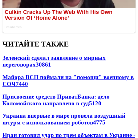
ЧИТАЙТЕ ТАКЖЕ
Зеленский сделал заявление о мирных
переговорах
30861
Майора ВСП поймали на "помощи" военному в
СОЧ
7440
Присвоение средств ПриватБанка: дело
Коломойского направлено в суд
5120
Украина впервые в мире провела воздушный
штурм с использованием роботов
4775
Иран готовил удар по трем объектам в Украине -