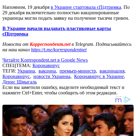
Напомним, 19 декабря
в Украине стартовала єПідтримка
. По
29 декабря включительно полностью вакцинированные
украинцы могли подать заявку на получение тысячи гривен.
В Украине начали выдавать пластиковые карты
єПідтримка
Новости от
Корреспондент.net
в Telegram. Подписывайтесь
на наш канал
https://t.me/korrespondentnet
Читайте Korrespondent.net в Google News
СПЕЦТЕМА:
Коронавирус
ТЕГИ:
Украина
,
вакцина
,
премьер-министр
,
вакцинация
,
Коронавирус
,
новости Украины
,
Коронавирус в Украине
,
Денис Шмыгаль
Если вы заметили ошибку, выделите необходимый текст и
нажмите Ctrl+Enter, чтобы сообщить об этом редакции.