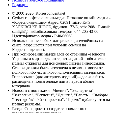
Пользовательское соглашение
Редакция
© 2000-2026, Korrespondent.net
Субъект в сфере онлайн-медиа Название онлайн-медиа -
«КореспонденТ.net» Адрес: 02091, місто Київ,
ХАРКІВСЬКЕ ШОСЕ, будинок 172-Б, офіс 208/1 E-mail:
sunlight@mediadim.com.ua
Телефон: 044-205-43-00
Идентификатор медиа - R40-06068
Использование любых материалов, размещённых на
сайте, разрешается при условии ссылки на
Корреспондент.net.
При копировании материалов со страницы «Новости
Украины и мира», для интернет-изданий – обязательна
прямая открытая для поисковых систем гиперссылка.
Ссылка должна быть размещена в независимости от
полного либо частичного использования материалов.
Гиперссылка (для интернет- изданий) – должна быть
размещена в подзаголовке или в первом абзаце
материала.
Новости с пометками "Мнение", "Экспертиза",
"Заявление", "Регионы", "Деньги", "Власть", "Выборы",
"Тест-драйв", "Спецпроекты", "Промо" публикуются на
правах рекламы.
Раздел Спецпроекты создается совместно с