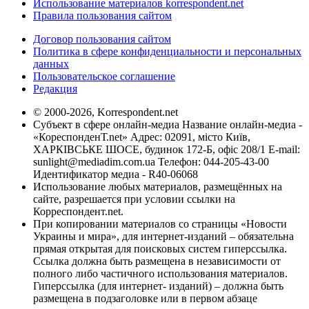
Использование материалов korrespondent.net
Правила пользования сайтом
Договор пользования сайтом
Политика в сфере конфиденциальности и персональных
данных
Пользовательское соглашение
Редакция
© 2000-2026, Korrespondent.net
Субъект в сфере онлайн-медиа Название онлайн-медиа -
«КореспонденТ.net» Адрес: 02091, місто Київ,
ХАРКІВСЬКЕ ШОСЕ, будинок 172-Б, офіс 208/1 E-mail:
sunlight@mediadim.com.ua
Телефон: 044-205-43-00
Идентификатор медиа - R40-06068
Использование любых материалов, размещённых на
сайте, разрешается при условии ссылки на
Корреспондент.net.
При копировании материалов со страницы «Новости
Украины и мира», для интернет-изданий – обязательна
прямая открытая для поисковых систем гиперссылка.
Ссылка должна быть размещена в независимости от
полного либо частичного использования материалов.
Гиперссылка (для интернет- изданий) – должна быть
размещена в подзаголовке или в первом абзаце