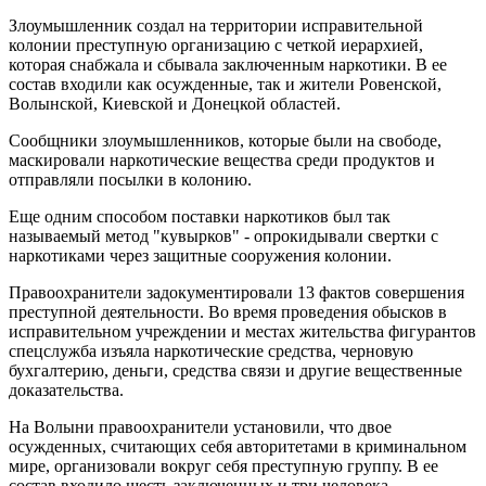
Злоумышленник создал на территории исправительной
колонии преступную организацию с четкой иерархией,
которая снабжала и сбывала заключенным наркотики. В ее
состав входили как осужденные, так и жители Ровенской,
Волынской, Киевской и Донецкой областей.
Сообщники злоумышленников, которые были на свободе,
маскировали наркотические вещества среди продуктов и
отправляли посылки в колонию.
Еще одним способом поставки наркотиков был так
называемый метод "кувырков" - опрокидывали свертки с
наркотиками через защитные сооружения колонии.
Правоохранители задокументировали 13 фактов совершения
преступной деятельности. Во время проведения обысков в
исправительном учреждении и местах жительства фигурантов
спецслужба изъяла наркотические средства, черновую
бухгалтерию, деньги, средства связи и другие вещественные
доказательства.
На Волыни правоохранители установили, что двое
осужденных, считающих себя авторитетами в криминальном
мире, организовали вокруг себя преступную группу. В ее
состав входило шесть заключенных и три человека,