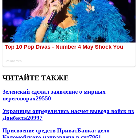
ЧИТАЙТЕ ТАКЖЕ
Зеленский сделал заявление о мирных
переговорах
29550
Украинцы определились насчет вывода войск из
Донбасса
20997
Присвоение средств ПриватБанка: дело
Коломойского направлено в суд
7861