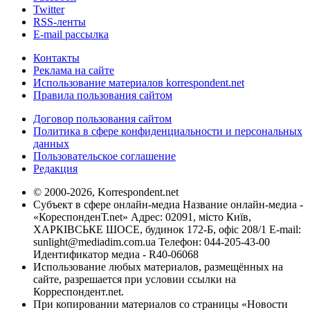
Twitter
RSS-ленты
E-mail рассылка
Контакты
Реклама на сайте
Использование материалов korrespondent.net
Правила пользования сайтом
Договор пользования сайтом
Политика в сфере конфиденциальности и персональных
данных
Пользовательское соглашение
Редакция
© 2000-2026, Korrespondent.net
Субъект в сфере онлайн-медиа Название онлайн-медиа -
«КореспонденТ.net» Адрес: 02091, місто Київ,
ХАРКІВСЬКЕ ШОСЕ, будинок 172-Б, офіс 208/1 E-mail:
sunlight@mediadim.com.ua
Телефон: 044-205-43-00
Идентификатор медиа - R40-06068
Использование любых материалов, размещённых на
сайте, разрешается при условии ссылки на
Корреспондент.net.
При копировании материалов со страницы «Новости