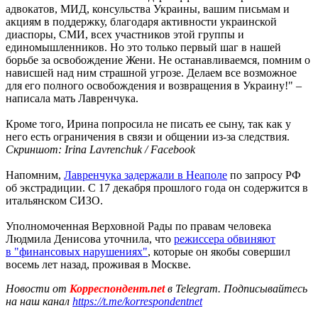
адвокатов, МИД, консульства Украины, вашим письмам и
акциям в поддержку, благодаря активности украинской
диаспоры, СМИ, всех участников этой группы и
единомышленников. Но это только первый шаг в нашей
борьбе за освобождение Жени. Не останавливаемся, помним о
нависшей над ним страшной угрозе. Делаем все возможное
для его полного освобождения и возвращения в Украину!" –
написала мать Лавренчука.
Кроме того, Ирина попросила не писать ее сыну, так как у
него есть ограничения в связи и общении из-за следствия.
Скриншот: Irina Lavrenchuk / Facebook
Напомним,
Лавренчука задержали в Неаполе
по запросу РФ
об экстрадиции. С 17 декабря прошлого года он содержится в
итальянском СИЗО.
Уполномоченная Верховной Рады по правам человека
Людмила Денисова уточнила, что
режиссера обвиняют
в "финансовых нарушениях"
, которые он якобы совершил
восемь лет назад, проживая в Москве.
Новости от
Корреспондент.net
в Telegram. Подписывайтесь
на наш канал
https://t.me/korrespondentnet