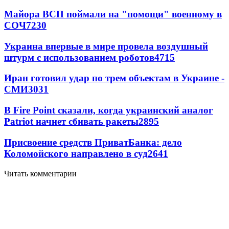
Майора ВСП поймали на "помощи" военному в
СОЧ
7230
Украина впервые в мире провела воздушный
штурм с использованием роботов
4715
Иран готовил удар по трем объектам в Украине -
СМИ
3031
В Fire Point сказали, когда украинский аналог
Patriot начнет сбивать ракеты
2895
Присвоение средств ПриватБанка: дело
Коломойского направлено в суд
2641
Читать комментарии