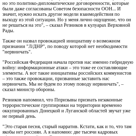
но это политико-дипломатические договоренности, которые
были даже согласованы Советом безопасности ООН... И
значит, нужно искать другие модели взаимодействия по
выходу из этой ситуации. Но у меня лично ощущение, что он
не решаться на это", – сказал Резников в кулуарах Верховной
Рады.
Также он назвал провокацией инициативу о возможном
признании "Л/ДНР", по поводу которой нет необходимости
"нервничать".
"Российская Федерация начала против нас именно гибридную
войну: информационные атаки – это тоже ее составляющие
элементы. А вот такие инициативы российских коммунистов
– это также провокации, призванные заставить нас
нервничать. Мы не будем по этому поводу нервничать", –
сказал министр обороны.
Резников напомнил, что Ппризывы признать незаконные
террористические группировки на территории временно
оккупированных Донецкой и Луганской областей звучат уже
не первый день.
"Это старая песня, старый нарратив. Кстати, как и то, что там
якобы нет россиян. А я напомню: две тысячи кадровых