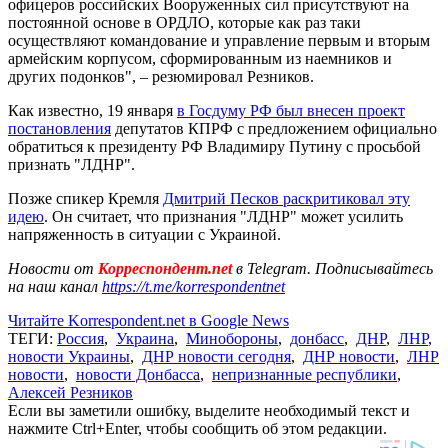
офицеров российских Вооруженных сил присутствуют на
постоянной основе в ОРДЛО, которые как раз таки
осуществляют командование и управление первым и вторым
армейским корпусом, сформированным из наемников и
других подонков", – резюмировал Резников.
Как известно, 19 января
в Госдуму РФ был внесен проект
постановления
депутатов КПРФ с предложением официально
обратиться к президенту РФ Владимиру Путину с просьбой
признать "ЛДНР".
Позже спикер Кремля
Дмитрий Песков раскритиковал эту
идею
. Он считает, что признания "ЛДНР" может усилить
напряженность в ситуации с Украиной.
Новости от
Корреспондент.net
в Telegram. Подписывайтесь
на наш канал
https://t.me/korrespondentnet
Читайте Korrespondent.net в Google News
ТЕГИ:
Россия
,
Украина
,
Минобороны
,
донбасс
,
ДНР
,
ЛНР
,
новости Украины
,
ДНР новости сегодня
,
ДНР новости
,
ЛНР
новости
,
новости Донбасса
,
непризнанные республики
,
Алексей Резников
Если вы заметили ошибку, выделите необходимый текст и
нажмите Ctrl+Enter, чтобы сообщить об этом редакции.