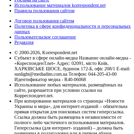
Использование материалов korrespondent.net
Правила пользования сайтом
Договор пользования сайтом
Политика в сфере конфиденциальности и персональных
данных
Пользовательское соглашение
Редакция
© 2000-2026, Korrespondent.net
Субъект в сфере онлайн-медиа Название онлайн-медиа -
«КореспонденТ.net» Адрес: 02091, місто Київ,
ХАРКІВСЬКЕ ШОСЕ, будинок 172-Б, офіс 208/1 E-mail:
sunlight@mediadim.com.ua
Телефон: 044-205-43-00
Идентификатор медиа - R40-06068
Использование любых материалов, размещённых на
сайте, разрешается при условии ссылки на
Корреспондент.net.
При копировании материалов со страницы «Новости
Украины и мира», для интернет-изданий – обязательна
прямая открытая для поисковых систем гиперссылка.
Ссылка должна быть размещена в независимости от
полного либо частичного использования материалов.
Гиперссылка (для интернет- изданий) – должна быть
размещена в подзаголовке или в первом абзаце