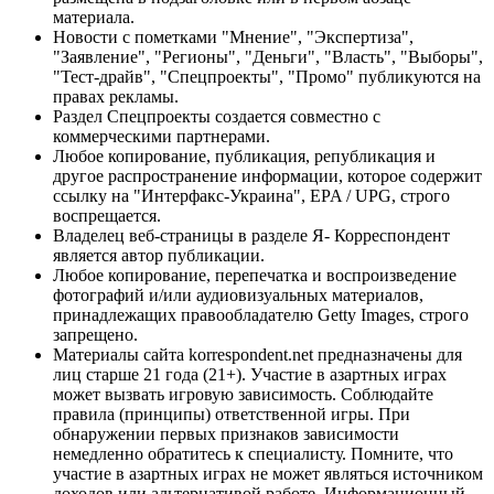
материала.
Новости с пометками "Мнение", "Экспертиза",
"Заявление", "Регионы", "Деньги", "Власть", "Выборы",
"Тест-драйв", "Спецпроекты", "Промо" публикуются на
правах рекламы.
Раздел Спецпроекты создается совместно с
коммерческими партнерами.
Любое копирование, публикация, републикация и
другое распространение информации, которое содержит
ссылку на "Интерфакс-Украина", EPA / UPG, строго
воспрещается.
Владелец веб-страницы в разделе Я- Корреспондент
является автор публикации.
Любое копирование, перепечатка и воспроизведение
фотографий и/или аудиовизуальных материалов,
принадлежащих правообладателю Getty Images, строго
запрещено.
Материалы сайта korrespondent.net предназначены для
лиц старше 21 года (21+). Участие в азартных играх
может вызвать игровую зависимость. Соблюдайте
правила (принципы) ответственной игры. При
обнаружении первых признаков зависимости
немедленно обратитесь к специалисту. Помните, что
участие в азартных играх не может являться источником
доходов или альтернативой работе. Информационный