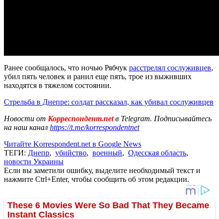
Ранее сообщалось, что ночью Рябчук
расстрелял сослуживцев
,
убил пять человек и ранил еще пять, трое из выживших
находятся в тяжелом состоянии.
Стрельба в Днепре: солдат рассказал, как убивал сослуживцев
Новости от
Корреспондент.net
в Telegram. Подписывайтесь
на наш канал
https://t.me/korrespondentnet
Читайте Korrespondent.net в Google News
ТЕГИ:
Днепр
,
убийство
,
военный
,
Одесская область
,
новости Украины
Если вы заметили ошибку, выделите необходимый текст и
нажмите Ctrl+Enter, чтобы сообщить об этом редакции.