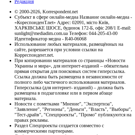
Редакция
© 2000-2026, Korrespondent.net
Субъект в сфере онлайн-медиа Название онлайн-медиа -
«КореспонденТ.net» Адрес: 02091, місто Київ,
ХАРКІВСЬКЕ ШОСЕ, будинок 172-Б, офіс 208/1 E-mail:
sunlight@mediadim.com.ua
Телефон: 044-205-43-00
Идентификатор медиа - R40-06068
Использование любых материалов, размещённых на
сайте, разрешается при условии ссылки на
Корреспондент.net.
При копировании материалов со страницы «Новости
Украины и мира», для интернет-изданий – обязательна
прямая открытая для поисковых систем гиперссылка.
Ссылка должна быть размещена в независимости от
полного либо частичного использования материалов.
Гиперссылка (для интернет- изданий) – должна быть
размещена в подзаголовке или в первом абзаце
материала.
Новости с пометками "Мнение", "Экспертиза",
"Заявление", "Регионы", "Деньги", "Власть", "Выборы",
"Тест-драйв", "Спецпроекты", "Промо" публикуются на
правах рекламы.
Раздел Спецпроекты создается совместно с
коммерческими партнерами.