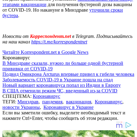
этапами вакцинации
для получения бустерной дозы вакцины
от COVID-19. Но накануне в Минздраве
уточнили сроки
бустера
.
Новости от
Корреспондент.net
в Telegram. Подписывайтесь
на наш канал
https://t.me/korrespondentnet
Читайте Korrespondent.net в Google News
Коронавирус
В Минздраве сказали, нужно ли больше одной бустерной
прививки от COVID-19
Подвид Омикрона Arcturus впервые привел к гибели человека
Заболеваемость COVID-19 в Украине пошла на спад
Новый вариант коронавируса попал из Индии в Европу
В США отменили режим ЧС, введенный из-за COVID
СПЕЦТЕМА:
Коронавирус
ТЕГИ:
Минздрав
,
пандемия
,
вакцинация
,
Коронавирус
,
новости Украины
,
Коронавирус в Украине
Если вы заметили ошибку, выделите необходимый текст и
нажмите Ctrl+Enter, чтобы сообщить об этом редакции.