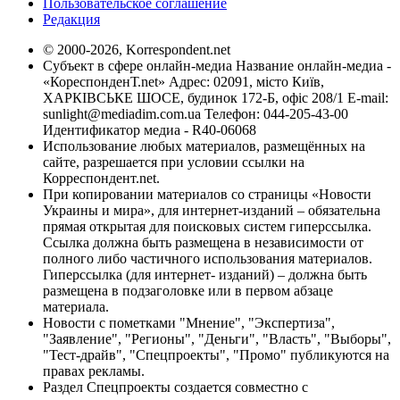
Пользовательское соглашение
Редакция
© 2000-2026, Korrespondent.net
Субъект в сфере онлайн-медиа Название онлайн-медиа -
«КореспонденТ.net» Адрес: 02091, місто Київ,
ХАРКІВСЬКЕ ШОСЕ, будинок 172-Б, офіс 208/1 E-mail:
sunlight@mediadim.com.ua
Телефон: 044-205-43-00
Идентификатор медиа - R40-06068
Использование любых материалов, размещённых на
сайте, разрешается при условии ссылки на
Корреспондент.net.
При копировании материалов со страницы «Новости
Украины и мира», для интернет-изданий – обязательна
прямая открытая для поисковых систем гиперссылка.
Ссылка должна быть размещена в независимости от
полного либо частичного использования материалов.
Гиперссылка (для интернет- изданий) – должна быть
размещена в подзаголовке или в первом абзаце
материала.
Новости с пометками "Мнение", "Экспертиза",
"Заявление", "Регионы", "Деньги", "Власть", "Выборы",
"Тест-драйв", "Спецпроекты", "Промо" публикуются на
правах рекламы.
Раздел Спецпроекты создается совместно с