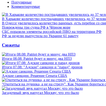
Популярные
Комментируемые
В Харькове количество пострадавших увеличилось до 37 челов
В Одессе увеличилось количество раненых, есть перебои со св
Повреждены три судна РФ в Чёрном море
СБС поразили элементы российской ПВО на территории РФ
РФ за неделю выпустила по Украине 61 ракету
Сюжеты
Итоги 08.08: Patriot будет и минус два НПЗ
Итоги 07.08: "Адские" санкции и "парад" дронов
Адские санкции. Решение Сената США
"Охотиться на лучника, а не на стрелу". Как Украине бороться 
Загадочный звук напугал Москву: что это было