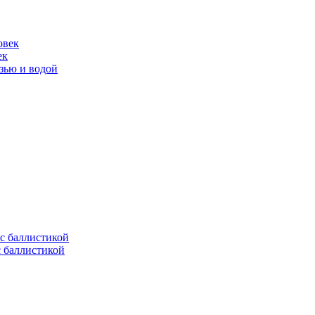
ек
язью и водой
с баллистикой