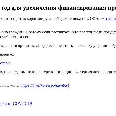
2 год для увеличения финансирования пр
кцины против коронавируса, в бюджете пока нет. Об этом
заяви
она граждан. Поэтому если рассчитать, что все эти люди пойдут 
ит", - сказал он.
ия финансирования єПідтримка не стоит, поскольку украинцы буд
арченко.
устеры
.
м, прошедшим полный курс вакцинации, бустерная доза вводится 
а наш канал
https://t.me/korrespondentnet
ивки от COVID-19