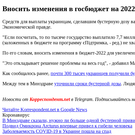
Вносить изменения в госбюджет на 202
Средств для выплаты украинцам, сделавшим бустерную дозу ва
Экономической правде.
"Если посчитать, то по тысяче государство выплатило 7,7 милли
(заложенных в бюджете на программу єПідтримка, - ред.) не хват
По его словам, вносить изменения в бюджет-2022 для увеличен
"Это откладывает решение проблемы на весь год", - добавил М
Как сообщалось ранее,
почти 300 тысяч украинцев получили б
Между тем в Минздраве
уточнили сроки бустерной дозы
. Людя
Новости от
Корреспондент.net
в Telegram. Подписывайтесь н
Читайте Korrespondent.net в Google News
Коронавирус
В Минздраве сказали, нужно ли больше одной бустерной прив
Подвид Омикрона Arcturus впервые привел к гибели человека
Заболеваемость COVID-19 в Украине пошла на спад