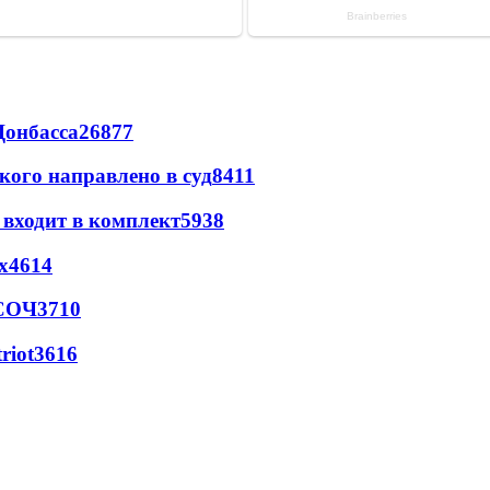
Донбасса
26877
кого направлено в суд
8411
 входит в комплект
5938
х
4614
 СОЧ
3710
riot
3616