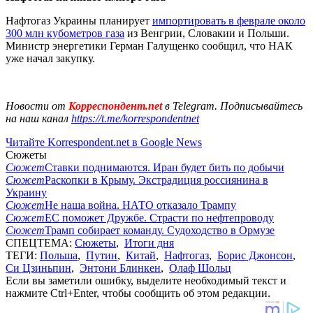
Нафтогаз Украины планирует
импортировать в феврале около
300 млн кубометров газа
из Венгрии, Словакии и Польши.
Министр энергетики Герман Галущенко сообщил, что НАК
уже начал закупку.
Новости от
Корреспондент.net
в Telegram. Подписывайтесь
на наш канал
https://t.me/korrespondentnet
Читайте Korrespondent.net в Google News
Сюжеты
Сюжет
Ставки поднимаются. Иран будет бить по добычи
Сюжет
Раскопки в Крыму. Экстрадиция россиянина в
Украину
Сюжет
Не наша война. НАТО отказало Трампу
Сюжет
ЕС поможет Дружбе. Страсти по нефтепроводу
Сюжет
Трамп собирает команду. Судоходство в Ормузе
СПЕЦТЕМА:
Сюжеты
,
Итоги дня
ТЕГИ:
Польша
,
Путин
,
Китай
,
Нафтогаз
,
Борис Джонсон
,
Си Цзиньпин
,
Энтони Блинкен
,
Олаф Шольц
Если вы заметили ошибку, выделите необходимый текст и
нажмите Ctrl+Enter, чтобы сообщить об этом редакции.