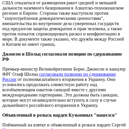
США отказаться от размещения ракет средней и меньшей
дальности наземного базирования в Азиатско-тихоокеанском
регионе и Европе. Стороны также выступили против
"злоупотребления демократическими ценностями",
вмешательства во внутренние дела суверенных государств
под предлогом защиты демократии и прав человека, а также
против попыток спровоцировать раскол и конфронтацию в
мире. В документе также указано, что дружба между Россией
и Китаем не имеет границ.
Джонсон и Шольц согласовали позицию по сдерживанию
РФ
Премьер-министр Великобритании Борис Джонсон и канцлер
ФРГ Олаф Шольц
согласовали позицию по сдерживании
России
от полномасштабного вторжения в Украину. Они
условились продолжать совместную работу над
всеобъемлющим пакетом санкций вместе с другими
международными партнерами. Это должны быть санкции,
которые могут незамедлительно вступить в силу в случае
дальнейшего российского вторжения в Украину.
Объявленный в розыск нардеп Кузьминых "нашелся"
Пойманный на взятке и объявленный в розыск нардеп Сергей