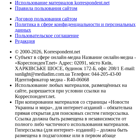
Использование материалов korrespondent.net
Правила пользования сайтом
Договор пользования сайтом
Политика в сфере конфиденциальности и персональных
данных
Пользовательское соглашение
Редакция
© 2000-2026, Korrespondent.net
Субъект в сфере онлайн-медиа Название онлайн-медиа -
«КореспонденТ.net» Адрес: 02091, місто Київ,
ХАРКІВСЬКЕ ШОСЕ, будинок 172-Б, офіс 208/1 E-mail:
sunlight@mediadim.com.ua
Телефон: 044-205-43-00
Идентификатор медиа - R40-06068
Использование любых материалов, размещённых на
сайте, разрешается при условии ссылки на
Корреспондент.net.
При копировании материалов со страницы «Новости
Украины и мира», для интернет-изданий – обязательна
прямая открытая для поисковых систем гиперссылка.
Ссылка должна быть размещена в независимости от
полного либо частичного использования материалов.
Гиперссылка (для интернет- изданий) – должна быть
размещена в подзаголовке или в первом абзаце