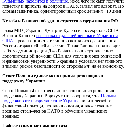
Кузьминых находится в больнице
, из-за чего не смог получить
повестку и прибыть на допрос в НАБУ, заявил его адвокат. По
словам защитника, ориентировочный срок лечения - 10 дней.
Кулеба и Блинкен обсудили стратегию сдерживания РФ
Глава МИД Украины Дмитрий Кулеба и госсекретарь США
Энтони Блинкен
согласовали дальнейшие шаги Украины и
США
в реализации стратегии проактивного сдерживания
России от дальнейшей агрессии. Также Блинкен подтвердил
работу администрации Джо Байдена по предоставлению
дополнительной помощи США для усиления экономической
и финансовой уверенности Украины в условиях негативного
влияния рисков безопасности со стороны РФ на ее экономику.
Сенат Польши единогласно принял резолюцию в
поддержку Украины
Сенат Польши 4 февраля единогласно принял резолюцию в
поддержку Украины. В документе говорится, что
Польша
поддерживает предоставление Украине
политической и
финансовой помощи, поставки оружия, а также участие
военных стран-членов НАТО в обучении украинских
военных.
Нафтогаз начинает импорт газа