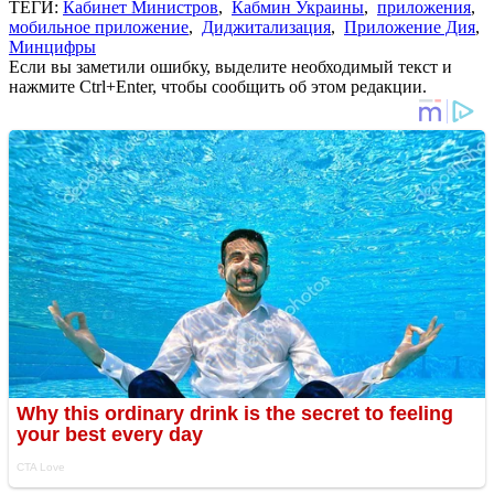
ТЕГИ:
Кабинет Министров
,
Кабмин Украины
,
приложения
,
мобильное приложение
,
Диджитализация
,
Приложение Дия
,
Минцифры
Если вы заметили ошибку, выделите необходимый текст и
нажмите Ctrl+Enter, чтобы сообщить об этом редакции.