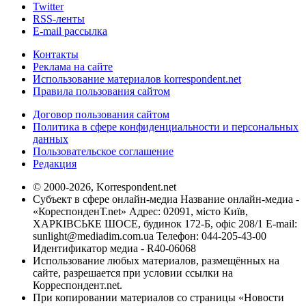
Twitter
RSS-ленты
E-mail рассылка
Контакты
Реклама на сайте
Использование материалов korrespondent.net
Правила пользования сайтом
Договор пользования сайтом
Политика в сфере конфиденциальности и персональных
данных
Пользовательское соглашение
Редакция
© 2000-2026, Korrespondent.net
Субъект в сфере онлайн-медиа Название онлайн-медиа -
«КореспонденТ.net» Адрес: 02091, місто Київ,
ХАРКІВСЬКЕ ШОСЕ, будинок 172-Б, офіс 208/1 E-mail:
sunlight@mediadim.com.ua
Телефон: 044-205-43-00
Идентификатор медиа - R40-06068
Использование любых материалов, размещённых на
сайте, разрешается при условии ссылки на
Корреспондент.net.
При копировании материалов со страницы «Новости