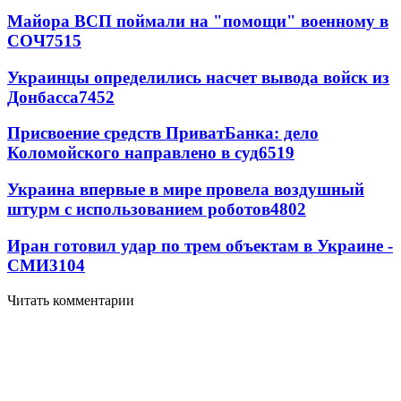
Майора ВСП поймали на "помощи" военному в
СОЧ
7515
Украинцы определились насчет вывода войск из
Донбасса
7452
Присвоение средств ПриватБанка: дело
Коломойского направлено в суд
6519
Украина впервые в мире провела воздушный
штурм с использованием роботов
4802
Иран готовил удар по трем объектам в Украине -
СМИ
3104
Читать комментарии