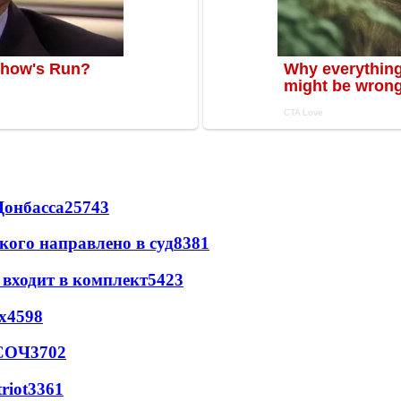
Донбасса
25743
кого направлено в суд
8381
 входит в комплект
5423
х
4598
 СОЧ
3702
riot
3361