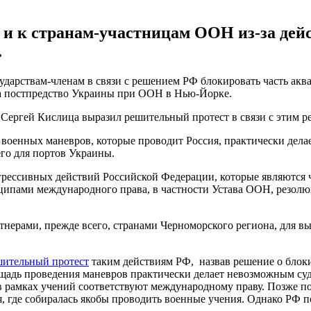
 и к странам-участницам ООН из-за дейс
.
ударствам-членам в связи с решением РФ блокировать часть акв
а постпредство Украины при ООН в Нью-Йорке.
Сергей Кислица выразил решительный протест в связи с этим р
 военных маневров, которые проводит Россия, практически дела
го для портов Украины.
грессивных действий Российской Федерации, которые являются
ципами международного права, в частности Устава ООН, резо
ртнерами, прежде всего, странами Черноморского региона, для в
шительный протест
таким действиям РФ, назвав решение о блок
щадь проведения маневров практически делает невозможным судо
в рамках учений соответствуют международному праву. Позже п
, где собиралась якобы проводить военные учения. Однако РФ 