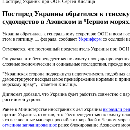
Постпред Украины при ООН Сергей Кислица
Постпред Украины обратился к генсеку
судоходство в Азовском и Черном морях
Украина обратилась к генеральному секретарю ООН и всем гос
этом в пятницу, 11 февраля, сообщает
Укринформ
со ссылкой н
Отмечается, что постоянный представитель Украины при ООН 
Он указал, что беспрецедентная по охвату площадь проведения
сложные экономические и социальные последствия, прежде все
"Украинская сторона подчеркнула недопустимость подобных а
демонстрируют нескрываемое пренебрежение нормами и прин
морскому праву", - отметил Кислица.
Дипломат добавил, что Украина будет работать совместно с па
российской угрозы.
Ранее в Министерстве иностранных дел Украины
выразили ре
против Украины, отметив, что "беспрецедентная по охвату пло
что все военные маневры российских кораблей в Черном море 
отменила запланированное
ранее блокирование Азовского моря