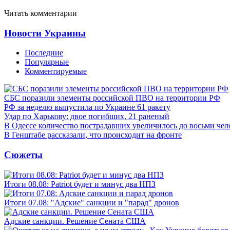
Читать комментарии
Новости Украины
Последние
Популярные
Комментируемые
СБС поразили элементы российской ПВО на территории РФ
РФ за неделю выпустила по Украине 61 ракету
Удар по Харькову: двое погибших, 21 раненый
В Одессе количество пострадавших увеличилось до восьми чел
В Генштабе рассказали, что происходит на фронте
Сюжеты
Итоги 08.08: Patriot будет и минус два НПЗ
Итоги 07.08: "Адские" санкции и "парад" дронов
Адские санкции. Решение Сената США