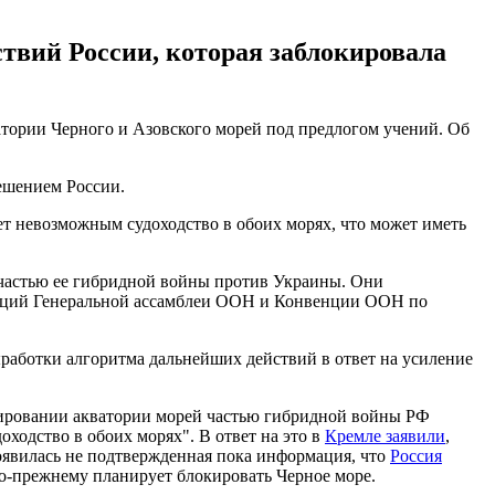
твий России, которая заблокировала
атории Черного и Азовского морей под предлогом учений. Об
ешением России.
ет невозможным судоходство в обоих морях, что может иметь
 частью ее гибридной войны против Украины. Они
люций Генеральной ассамблеи ООН и Конвенции ООН по
ыработки алгоритма дальнейших действий в ответ на усиление
ировании акватории морей частью гибридной войны РФ
ходство в обоих морях". В ответ на это в
Кремле заявили
,
оявилась не подтвержденная пока информация, что
Россия
по-прежнему планирует блокировать Черное море.