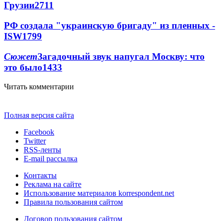
Грузии
2711
РФ создала "украинскую бригаду" из пленных -
ISW
1799
Сюжет
Загадочный звук напугал Москву: что
это было
1433
Читать комментарии
Полная версия сайта
Facebook
Twitter
RSS-ленты
E-mail рассылка
Контакты
Реклама на сайте
Использование материалов korrespondent.net
Правила пользования сайтом
Договор пользования сайтом