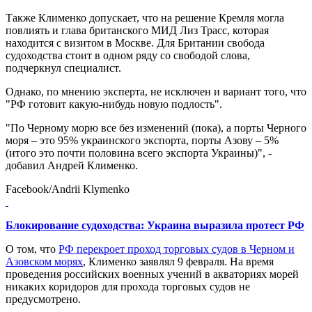
Также Клименко допускает, что на решение Кремля могла
повлиять и глава британского МИД Лиз Трасс, которая
находится с визитом в Москве. Для Британии свобода
судоходства стоит в одном ряду со свободой слова,
подчеркнул специалист.
Однако, по мнению эксперта, не исключен и вариант того, что
"РФ готовит какую-нибудь новую подлость".
"По Черному морю все без изменений (пока), а порты Черного
моря – это 95% украинского экспорта, порты Азову – 5%
(итого это почти половина всего экспорта Украины)", -
добавил Андрей Клименко.
Facebook/Andrii Klymenko
Блокирование судоходства: Украина выразила протест РФ
О том, что
РФ перекроет проход торговых судов в Черном и
Азовском морях
, Клименко заявлял 9 февраля. На время
проведения российских военных учений в акваториях морей
никаких коридоров для прохода торговых судов не
предусмотрено.