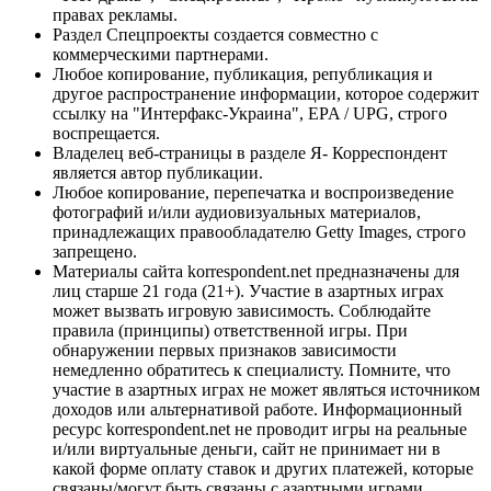
правах рекламы.
Раздел Спецпроекты создается совместно с
коммерческими партнерами.
Любое копирование, публикация, републикация и
другое распространение информации, которое содержит
ссылку на "Интерфакс-Украина", EPA / UPG, строго
воспрещается.
Владелец веб-страницы в разделе Я- Корреспондент
является автор публикации.
Любое копирование, перепечатка и воспроизведение
фотографий и/или аудиовизуальных материалов,
принадлежащих правообладателю Getty Images, строго
запрещено.
Материалы сайта korrespondent.net предназначены для
лиц старше 21 года (21+). Участие в азартных играх
может вызвать игровую зависимость. Соблюдайте
правила (принципы) ответственной игры. При
обнаружении первых признаков зависимости
немедленно обратитесь к специалисту. Помните, что
участие в азартных играх не может являться источником
доходов или альтернативой работе. Информационный
ресурс korrespondent.net не проводит игры на реальные
и/или виртуальные деньги, сайт не принимает ни в
какой форме оплату ставок и других платежей, которые
связаны/могут быть связаны с азартными играми,