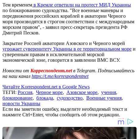
Тем временем
в Кремле ответили на протест МИД Украины
по блокированию судоходства. "Все военные маневры и
передвижения российских кораблей в акватории Черного
моря производятся в строгом соответствии с международным
морским правом", - заявил пресс-секретарь президента РФ
Дмитрий Песков.
Закрытие Россией акватории Азовского и Черного морей
угрожает суверенитету Украины в ее территориальном море
и
суверенным правам в исключительной морской
экономической зоне, говорится в заявлении ВМС ВСУ.
Новости от
Корреспондент.net
в Telegram. Подписывайтесь
на наш канал
https://t.me/korrespondentnet
Читайте Korrespondent.net в Google News
ТЕГИ:
Россия
,
Черное море
,
Азовское море
,
учения
,
блокирование
,
блокада
,
судоходство
,
Военные учения
,
новости Украины
Если вы заметили ошибку, выделите необходимый текст и
нажмите Ctrl+Enter, чтобы сообщить об этом редакции.