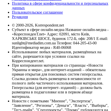
Политика в сфере конфиденциальности и персональных
данных
Пользовательское соглашение
Редакция
© 2000-2026, Korrespondent.net
Субъект в сфере онлайн-медиа Название онлайн-медиа -
«КореспонденТ.net» Адрес: 02091, місто Київ,
ХАРКІВСЬКЕ ШОСЕ, будинок 172-Б, офіс 208/1 E-mail:
sunlight@mediadim.com.ua
Телефон: 044-205-43-00
Идентификатор медиа - R40-06068
Использование любых материалов, размещённых на
сайте, разрешается при условии ссылки на
Корреспондент.net.
При копировании материалов со страницы «Новости
Украины и мира», для интернет-изданий – обязательна
прямая открытая для поисковых систем гиперссылка.
Ссылка должна быть размещена в независимости от
полного либо частичного использования материалов.
Гиперссылка (для интернет- изданий) – должна быть
размещена в подзаголовке или в первом абзаце
материала.
Новости с пометками "Мнение", "Экспертиза",
"Заявление", "Регионы", "Деньги", "Власть", "Выборы",
"Тест-драйв", "Спецпроекты", "Промо" публикуются на