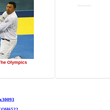
х
30093
 СОЧ
6522