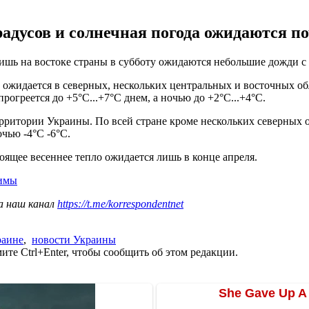
адусов и солнечная погода ожидаются по
ишь на востоке страны в субботу ожидаются небольшие дожди с
и ожидается в северных, нескольких центральных и восточных об
рогреется до +5°C...+7°C днем, а ночью до +2°C...+4°C.
территории Украины. По всей стране кроме нескольких северных 
очью -4°C -6°C.
тоящее весеннее тепло ожидается лишь в конце апреля.
зимы
а наш канал
https://t.me/korrespondentnet
раине
,
новости Украины
те Ctrl+Enter, чтобы сообщить об этом редакции.