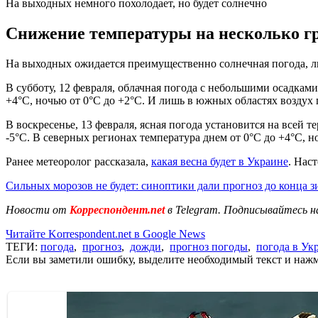
На выходных немного похолодает, но будет солнечно
Снижение температуры на несколько гр
На выходных ожидается преимущественно солнечная погода, л
В субботу, 12 февраля, облачная погода с небольшими осадкам
+4°C, ночью от 0°C до +2°C. И лишь в южных областях воздух п
В воскресенье, 13 февраля, ясная погода установится на всей 
-5°C. В северных регионах температура днем от 0°C до +4°C, н
Ранее метеоролог рассказала,
какая весна будет в Украине
. Нас
Сильных морозов не будет: синоптики дали прогноз до конца 
Новости от
Корреспондент.net
в Telegram. Подписывайтесь н
Читайте Korrespondent.net в Google News
ТЕГИ:
погода
,
прогноз
,
дожди
,
прогноз погоды
,
погода в Ук
Если вы заметили ошибку, выделите необходимый текст и нажми