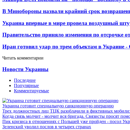
В Минобороны назвали крайний срок возвращен
Украина впервые в мире провела воздушный шту
Правительство приняло изменения по отсрочке о
Иран готовил удар по трем объектам в Украине 
Читать комментарии
Новости Украины
Последние
Популярные
Комментируемые
Украина готовит специальную санкционную операцию
Трех должностных лиц ТЦК разоблачили в фиктивных мобили
Когда связь молчит - молчит вся бригада. Связисты просят по
Пик кризиса в отношениях с Польшей уже пройден - посол Ук
Зеленский уволил послов в четырех странах