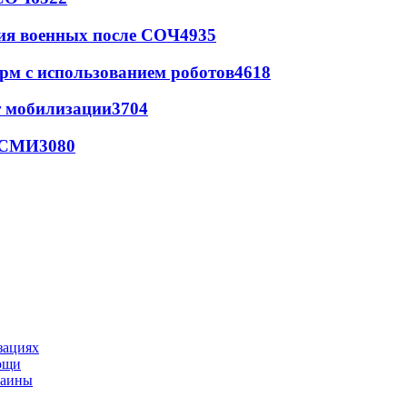
ия военных после СОЧ
4935
рм с использованием роботов
4618
т мобилизации
3704
- СМИ
3080
зациях
мощи
раины