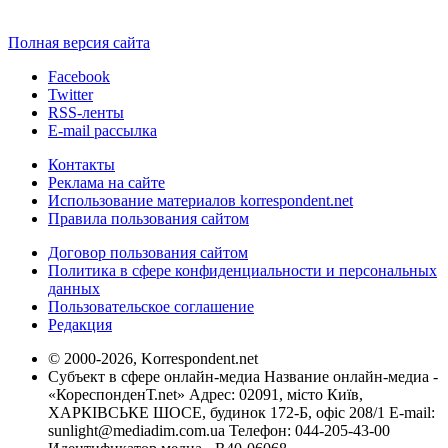
Полная версия сайта
Facebook
Twitter
RSS-ленты
E-mail рассылка
Контакты
Реклама на сайте
Использование материалов korrespondent.net
Правила пользования сайтом
Договор пользования сайтом
Политика в сфере конфиденциальности и персональных
данных
Пользовательское соглашение
Редакция
© 2000-2026, Korrespondent.net
Субъект в сфере онлайн-медиа Название онлайн-медиа -
«КореспонденТ.net» Адрес: 02091, місто Київ,
ХАРКІВСЬКЕ ШОСЕ, будинок 172-Б, офіс 208/1 E-mail:
sunlight@mediadim.com.ua
Телефон: 044-205-43-00