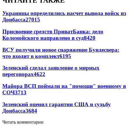
ЧИТАЙТЕ ТАКЖЕ
Украинцы определились насчет вывода войск из
Донбасса
27015
Присвоение средств ПриватБанка: дело
Коломойского направлено в суд
8420
ВСУ получили новое снаряжение Бундесвера:
что входит в комплект
6195
Зеленский сделал заявление о мирных
переговорах
4622
Майора ВСП поймали на "помощи" военному в
СОЧ
3713
Зеленский оценил гарантии США и судьбу
Донбасса
3684
Читать комментарии