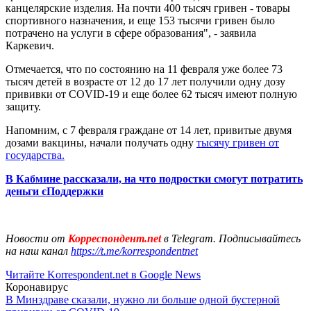
канцелярские изделия. На почти 400 тысяч гривен - товары
спортивного назначения, и еще 153 тысячи гривен было
потрачено на услуги в сфере образования", - заявила
Каркевич.
Отмечается, что по состоянию на 11 февраля уже более 73
тысяч детей в возрасте от 12 до 17 лет получили одну дозу
прививки от COVID-19 и еще более 62 тысяч имеют полную
защиту.
Напомним, с 7 февраля граждане от 14 лет, привитые двумя
дозами вакцины, начали получать одну
тысячу гривен от
государства.
В Кабмине рассказали, на что подростки смогут потратить
деньги єПоддержки
Новости от
Корреспондент.net
в Telegram. Подписывайтесь
на наш канал
https://t.me/korrespondentnet
Читайте Korrespondent.net в Google News
Коронавирус
В Минздраве сказали, нужно ли больше одной бустерной