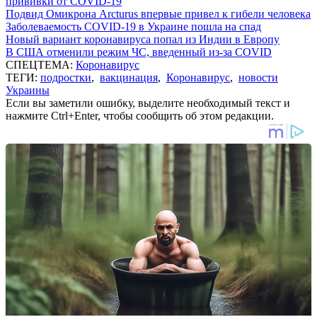
прививки от COVID-19
Подвид Омикрона Arcturus впервые привел к гибели человека
Заболеваемость COVID-19 в Украине пошла на спад
Новый вариант коронавируса попал из Индии в Европу
В США отменили режим ЧС, введенный из-за COVID
СПЕЦТЕМА:
Коронавирус
ТЕГИ:
подростки
,
вакцинация
,
Коронавирус
,
новости
Украины
Если вы заметили ошибку, выделите необходимый текст и
нажмите Ctrl+Enter, чтобы сообщить об этом редакции.