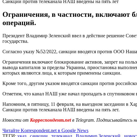
Санкции против телеканала НАШ введены на пять лет
Ограничения, в частности, включают б
операций.
Президент Владимир Зеленский ввел в действие решение Сове
государства.
Согласно указу №52/2022, санкции вводятся против ООО Наша
Ограничения включают блокирование активов, запрет на поль
вывода капиталов за пределы Украины, приостановка выполне
которых являются лица, к которым применены санкции.
Кроме того, другим указом вводятся санкции против российс
Отметим, что канал НАШ уже начал пропадать в спутниковом 
Напомним, в пятницу, 11 февраля, на выездном заседании в Ха
Санкции против телеканала НАШ введены на пять лет.
Новости от
Корреспондент.net
в Telegram. Подписывайтесь н
Читайте Korrespondent.net в Google News
ТЕГИ:
указ
,
санкции
,
телеканал
,
Владимир Зеленский
,
новос