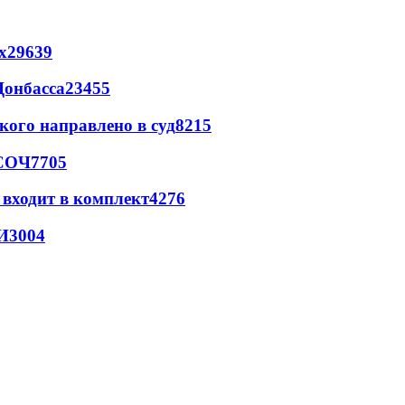
х
29639
Донбасса
23455
кого направлено в суд
8215
 СОЧ
7705
 входит в комплект
4276
И
3004