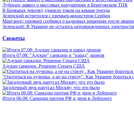
Лубинец заявил о массовых нарушениях в Береговском ТЦК
В Броварах девочку ударило током на крыше поезда
Зеленский встретился с премьер-министром Сербии
Марганец: премьер сообщил о кадровых решениях после авари
Зеленский: В Украине не осталось неповрежденных электрост
Сюжеты
Итоги 07.08: "Адские" санкции и "парад" дронов
Адские санкции. Решение Сената США
"Охотиться на лучника, а не на стрелу". Как Украине бороться 
Загадочный звук напугал Москву: что это было
Итоги 06.08: Санкции против РФ и дрон в Лейпциге