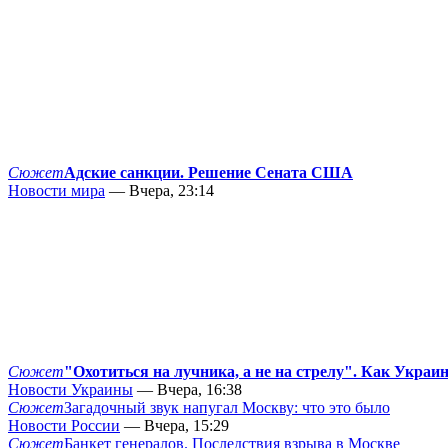
Сюжет
Адские санкции. Решение Сената США
Новости мира
— Вчера, 23:14
Сюжет
"Охотиться на лучника, а не на стрелу". Как Украи
Новости Украины
— Вчера, 16:38
Сюжет
Загадочный звук напугал Москву: что это было
Новости России
— Вчера, 15:29
Сюжет
Банкет генералов. Последствия взрыва в Москве