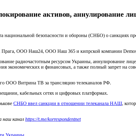
локирование активов, аннулирование ли
та национальной безопасности и обороны (СНБО) о санкциях п
 Прага, ООО Наш24, ООО Наш 365 и кипрской компании Demosen
зование радиочастотным ресурсом Украины, аннулирование лице
ния экономических и финансовых, а также полный запрет на со
кого ООО Витрина ТВ за трансляцию телеканалов РФ.
вещании, кабельных сетях и цифровых платформах.
рькове
СНБО ввел санкции в отношении телеканала НАШ
, кот
а наш канал
https://t.me/korrespondentnet
ти Украины