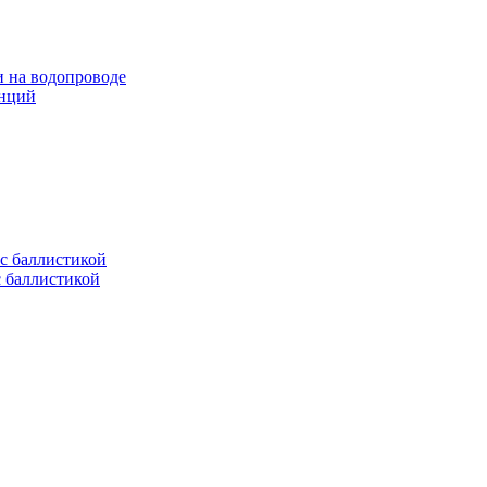
и на водопроводе
анций
с баллистикой