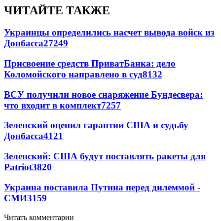
ЧИТАЙТЕ ТАКЖЕ
Украинцы определились насчет вывода войск из
Донбасса
27249
Присвоение средств ПриватБанка: дело
Коломойского направлено в суд
8132
ВСУ получили новое снаряжение Бундесвера:
что входит в комплект
7257
Зеленский оценил гарантии США и судьбу
Донбасса
4121
Зеленский: США будут поставлять ракеты для
Patriot
3820
Украина поставила Путина перед дилеммой -
СМИ
3159
Читать комментарии