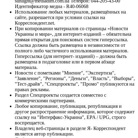
sunlight@mediadim.com.ua
Телефон: 044-205-43-00
Идентификатор медиа - R40-06068
Использование любых материалов, размещённых на
сайте, разрешается при условии ссылки на
Корреспондент.net.
При копировании материалов со страницы «Новости
Украины и мира», для интернет-изданий – обязательна
прямая открытая для поисковых систем гиперссылка.
Ссылка должна быть размещена в независимости от
полного либо частичного использования материалов.
Гиперссылка (для интернет- изданий) – должна быть
размещена в подзаголовке или в первом абзаце
материала.
Новости с пометками "Мнение", "Экспертиза",
"Заявление", "Регионы", "Деньги", "Власть", "Выборы",
"Тест-драйв", "Спецпроекты", "Промо" публикуются на
правах рекламы.
Раздел Спецпроекты создается совместно с
коммерческими партнерами.
Любое копирование, публикация, републикация и
другое распространение информации, которое содержит
ссылку на "Интерфакс-Украина", EPA / UPG, строго
воспрещается.
Владелец веб-страницы в разделе Я- Корреспондент
является автор публикации.