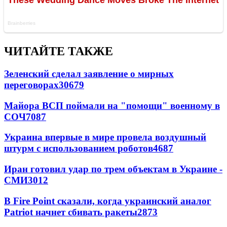
ЧИТАЙТЕ ТАКЖЕ
Зеленский сделал заявление о мирных
переговорах
30679
Майора ВСП поймали на "помощи" военному в
СОЧ
7087
Украина впервые в мире провела воздушный
штурм с использованием роботов
4687
Иран готовил удар по трем объектам в Украине -
СМИ
3012
В Fire Point сказали, когда украинский аналог
Patriot начнет сбивать ракеты
2873