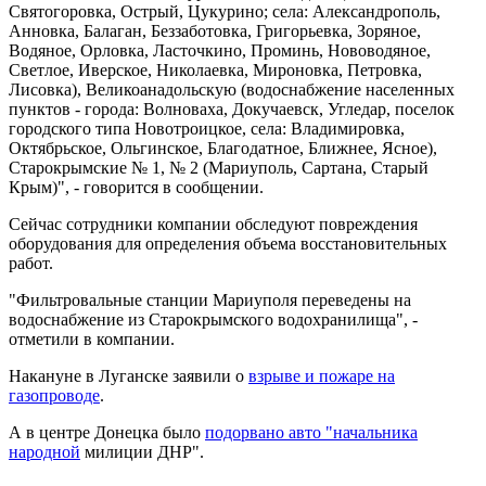
Святогоровка, Острый, Цукурино; села: Александрополь,
Анновка, Балаган, Беззаботовка, Григорьевка, Зоряное,
Водяное, Орловка, Ласточкино, Проминь, Нововодяное,
Светлое, Иверское, Николаевка, Мироновка, Петровка,
Лисовка), Великоанадольскую (водоснабжение населенных
пунктов - города: Волноваха, Докучаевск, Угледар, поселок
городского типа Новотроицкое, села: Владимировка,
Октябрьское, Ольгинское, Благодатное, Ближнее, Ясное),
Старокрымские № 1, № 2 (Мариуполь, Сартана, Старый
Крым)", - говорится в сообщении.
Сейчас сотрудники компании обследуют повреждения
оборудования для определения объема восстановительных
работ.
"Фильтровальные станции Мариуполя переведены на
водоснабжение из Старокрымского водохранилища", -
отметили в компании.
Накануне в Луганске заявили о
взрыве и пожаре на
газопроводе
.
А в центре Донецка было
подорвано авто "начальника
народной
милиции ДНР".