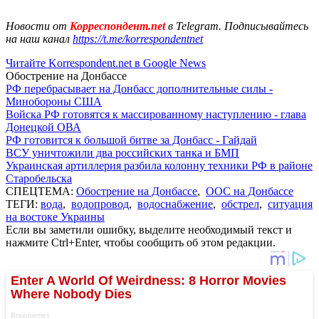
Новости от
Корреспондент.net
в Telegram. Подписывайтесь
на наш канал
https://t.me/korrespondentnet
Читайте Korrespondent.net в Google News
Обострение на Донбассе
РФ перебрасывает на Донбасс дополнительные силы -
Минобороны США
Войска РФ готовятся к массированному наступлению - глава
Донецкой ОВА
РФ готовится к большой битве за Донбасс - Гайдай
ВСУ уничтожили два российских танка и БМП
Украинская артиллерия разбила колонну техники РФ в районе
Старобельска
СПЕЦТЕМА:
Обострение на Донбассе
,
ООС на Донбассе
ТЕГИ:
вода
,
водопровод
,
водоснабжение
,
обстрел
,
ситуация
на востоке Украины
Если вы заметили ошибку, выделите необходимый текст и
нажмите Ctrl+Enter, чтобы сообщить об этом редакции.