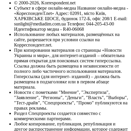
© 2000-2026, Korrespondent.net
Субъект в сфере онлайн-медиа Название онлайн-медиа -
«КореспонденТ.net» Адрес: 02091, місто Київ,
ХАРКІВСЬКЕ ШОСЕ, будинок 172-Б, офіс 208/1 E-mail:
sunlight@mediadim.com.ua
Телефон: 044-205-43-00
Идентификатор медиа - R40-06068
Использование любых материалов, размещённых на
сайте, разрешается при условии ссылки на
Корреспондент.net.
При копировании материалов со страницы «Новости
Украины и мира», для интернет-изданий – обязательна
прямая открытая для поисковых систем гиперссылка.
Ссылка должна быть размещена в независимости от
полного либо частичного использования материалов.
Гиперссылка (для интернет- изданий) – должна быть
размещена в подзаголовке или в первом абзаце
материала.
Новости с пометками "Мнение", "Экспертиза",
"Заявление", "Регионы", "Деньги", "Власть", "Выборы",
"Тест-драйв", "Спецпроекты", "Промо" публикуются на
правах рекламы.
Раздел Спецпроекты создается совместно с
коммерческими партнерами.
Любое копирование, публикация, републикация и
другое распространение информации, которое содержит