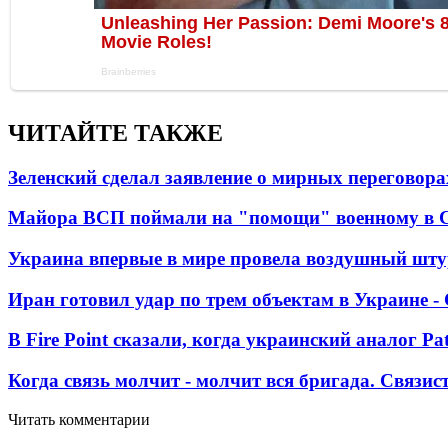
ЧИТАЙТЕ ТАКЖЕ
Зеленский сделал заявление о мирных переговора
Майора ВСП поймали на "помощи" военному в
Украина впервые в мире провела воздушный шту
Иран готовил удар по трем объектам в Украине 
В Fire Point сказали, когда украинский аналог Pa
Когда связь молчит - молчит вся бригада. Связи
Читать комментарии