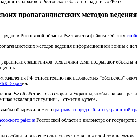
адании снарядов в Ростовской области с надписью Фейк
своих пропагандистских методов ведени
рядов в Ростовской области РФ является фейком. Об этом
сооб
 пропагандистских методов ведения информационной войны с ц
ы украинских защитников, захватчики сами подрывают объекты
бщении.
м заявления РФ относительно так называемых "обстрелов" окк
РБК-Украи
на.
ния РФ об обстрелах со стороны Украины, якобы снаряды разры
ейшая эскалация ситуации", - отметил Кулеба.
я, якобы обнаружили место
разрыва снаряда вблизи украинской гр
асовского района
Ростовской области в километре от государств
й.
ти сообщили, что еще один снаряд попал в жилой дом на хутор