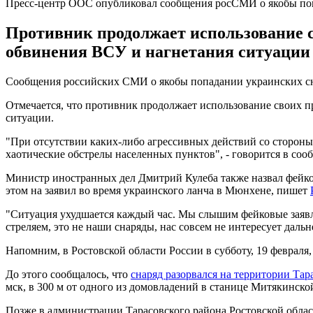
Пресс-центр ООС опубликовал сообщения росСМИ о якобы поп
Противник продолжает использование 
обвинения ВСУ и нагнетания ситуации
Сообщения российских СМИ о якобы попадании украинских сна
Отмечается, что противник продолжает использование своих
ситуации.
"При отсутствии каких-либо агрессивных действий со сторон
хаотические обстрелы населенных пунктов", - говорится в соо
Министр иностранных дел Дмитрий Кулеба также назвал фейко
этом на заявил во время украинского ланча в Мюнхене, пишет
"Ситуация ухудшается каждый час. Мы слышим фейковые заявле
стреляем, это не наши снаряды, нас совсем не интересует дальн
Напомним, в Ростовской области России в субботу, 19 феврал
До этого сообщалось, что
снаряд разорвался на территории Тар
мск, в 300 м от одного из домовладений в станице Митякинско
Позже в администрации Тарасовского района Ростовской облас