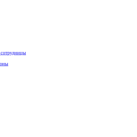
е сотрудницы
роны