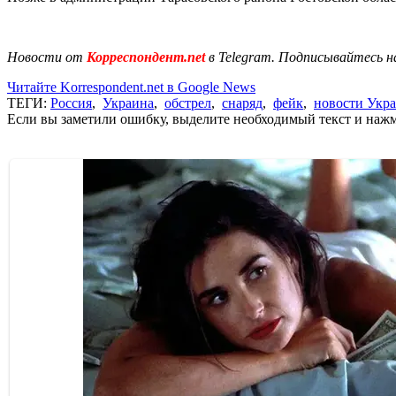
Новости от
Корреспондент.net
в Telegram. Подписывайтесь н
Читайте Korrespondent.net в Google News
ТЕГИ:
Россия
,
Украина
,
обстрел
,
снаряд
,
фейк
,
новости Укр
Если вы заметили ошибку, выделите необходимый текст и нажми