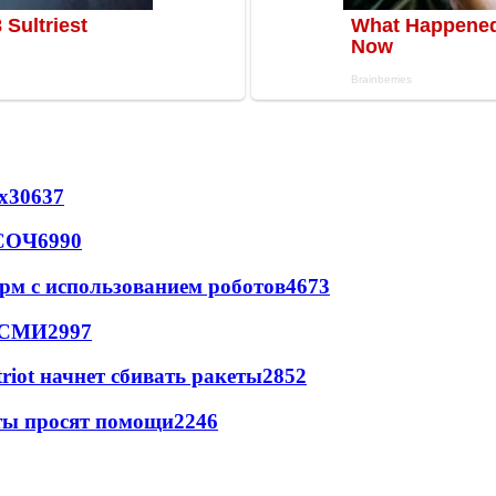
х
30637
 СОЧ
6990
рм с использованием роботов
4673
- СМИ
2997
triot начнет сбивать ракеты
2852
сты просят помощи
2246