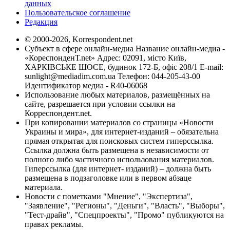
данных
Пользовательское соглашение
Редакция
© 2000-2026, Korrespondent.net
Субъект в сфере онлайн-медиа Название онлайн-медиа -
«КореспонденТ.net» Адрес: 02091, місто Київ,
ХАРКІВСЬКЕ ШОСЕ, будинок 172-Б, офіс 208/1 E-mail:
sunlight@mediadim.com.ua
Телефон: 044-205-43-00
Идентификатор медиа - R40-06068
Использование любых материалов, размещённых на
сайте, разрешается при условии ссылки на
Корреспондент.net.
При копировании материалов со страницы «Новости
Украины и мира», для интернет-изданий – обязательна
прямая открытая для поисковых систем гиперссылка.
Ссылка должна быть размещена в независимости от
полного либо частичного использования материалов.
Гиперссылка (для интернет- изданий) – должна быть
размещена в подзаголовке или в первом абзаце
материала.
Новости с пометками "Мнение", "Экспертиза",
"Заявление", "Регионы", "Деньги", "Власть", "Выборы",
"Тест-драйв", "Спецпроекты", "Промо" публикуются на
правах рекламы.