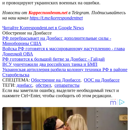
и провоцируют украинских военных на ошибки.
Новости от
Корреспондент.net
в Telegram. Подписывайтесь
на наш канал
https://t.me/korrespondentnet
Читайте Korrespondent.net в Google News
Обострение на Донбассе
РФ перебрасывает на Донбасс дополнительные силы -
Минобороны США
Войска РФ готовятся к массированному наступлению - глава
Донецкой ОВА
РФ готовится к большой битве за Донбасс - Гайдай
ВСУ уничтожили два российских танка и БМП
Украинская артиллерия разбила колонну техники РФ в районе
Старобельска
СПЕЦТЕМА:
Обострение на Донбассе
,
ООС на Донбассе
ТЕГИ:
донбасс
,
обстрел
,
сепаратисты
Если вы заметили ошибку, выделите необходимый текст и
нажмите Ctrl+Enter, чтобы сообщить об этом редакции.