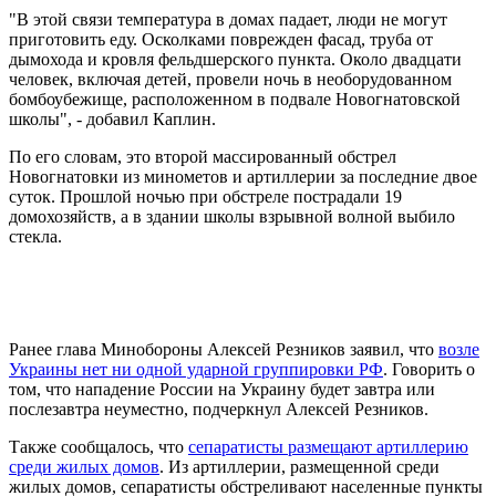
"В этой связи температура в домах падает, люди не могут
приготовить еду. Осколками поврежден фасад, труба от
дымохода и кровля фельдшерского пункта. Около двадцати
человек, включая детей, провели ночь в необорудованном
бомбоубежище, расположенном в подвале Новогнатовской
школы", - добавил Каплин.
По его словам, это второй массированный обстрел
Новогнатовки из минометов и артиллерии за последние двое
суток. Прошлой ночью при обстреле пострадали 19
домохозяйств, а в здании школы взрывной волной выбило
стекла.
Ранее глава Минобороны Алексей Резников заявил, что
возле
Украины нет ни одной ударной группировки РФ
. Говорить о
том, что нападение России на Украину будет завтра или
послезавтра неуместно, подчеркнул Алексей Резников.
Также сообщалось, что
сепаратисты размещают артиллерию
среди жилых домов
. Из артиллерии, размещенной среди
жилых домов, сепаратисты обстреливают населенные пункты