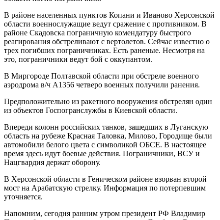
В районе населенных пунктов Копани и Иваново Херсонской
области военнослужащие ведут сражение с противником. В
районе Скадовска пограничную комендатуру быстрого
реагирования обстреливают с вертолетов. Сейчас известно о
трех погибших пограничниках. Есть раненые. Несмотря на
это, пограничники ведут бой с оккупантом.
В Миргороде Полтавской области при обстреле военного
аэродрома в/ч А1356 четверо военных получили ранения.
Предположительно из ракетного вооружения обстрелян один
из объектов Госпогранслужбы в Киевской области.
Впереди колонн российских танков, зашедших в Луганскую
область на рубеже Красная Таловка, Милово, Городище были
автомобили белого цвета с символикой ОБСЕ. В настоящее
время здесь идут боевые действия. Пограничники, ВСУ и
Нацгвардия держат оборону.
В Херсонской области в Геническом районе взорван второй
мост на Арабатскую стрелку. Информация по потерпевшим
уточняется.
Напомним, сегодня ранним утром президент РФ Владимир