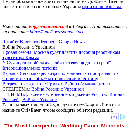
Путин объявил о начале спецоперации на Донбассе. Вскоре
после этого в разных городах Украины
произошли взрывы.
Новости от
Корреспондент.net
в Telegram. Подписывайтесь
на наш канал
https://t.me/korrespondentnet
Читайте Korrespondent.net в Google News
Война России с Украиной
Провал сезона: Москва будет платить пособия работникам
турсектора Крыма
У Сухопутних військах зробили заяву щодо інтеграції
Інтернаціональних легіонів
Взрыв в Сыктывкаре: возросло количество пострадавших
Стали известны объемы отключений в пятницу
Встреча президентов: Ермак и Рубио обсудили детали
СПЕЦТЕМА:
Война России с Украиной
ТЕГИ:
МВД
,
военные
,
военное вторжение России
,
Война с
Россией
,
Война в Украине
Если вы заметили ошибку, выделите необходимый текст и
нажмите Ctrl+Enter, чтобы сообщить об этом редакции.