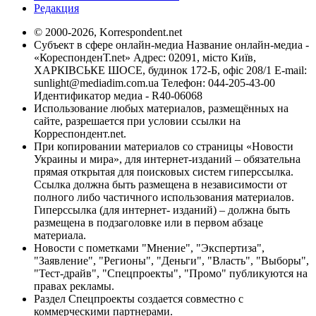
Редакция
© 2000-2026, Korrespondent.net
Субъект в сфере онлайн-медиа Название онлайн-медиа -
«КореспонденТ.net» Адрес: 02091, місто Київ,
ХАРКІВСЬКЕ ШОСЕ, будинок 172-Б, офіс 208/1 E-mail:
sunlight@mediadim.com.ua
Телефон: 044-205-43-00
Идентификатор медиа - R40-06068
Использование любых материалов, размещённых на
сайте, разрешается при условии ссылки на
Корреспондент.net.
При копировании материалов со страницы «Новости
Украины и мира», для интернет-изданий – обязательна
прямая открытая для поисковых систем гиперссылка.
Ссылка должна быть размещена в независимости от
полного либо частичного использования материалов.
Гиперссылка (для интернет- изданий) – должна быть
размещена в подзаголовке или в первом абзаце
материала.
Новости с пометками "Мнение", "Экспертиза",
"Заявление", "Регионы", "Деньги", "Власть", "Выборы",
"Тест-драйв", "Спецпроекты", "Промо" публикуются на
правах рекламы.
Раздел Спецпроекты создается совместно с
коммерческими партнерами.