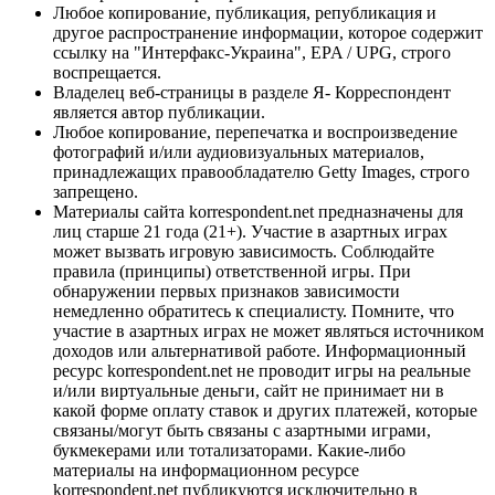
Любое копирование, публикация, републикация и
другое распространение информации, которое содержит
ссылку на "Интерфакс-Украина", EPA / UPG, строго
воспрещается.
Владелец веб-страницы в разделе Я- Корреспондент
является автор публикации.
Любое копирование, перепечатка и воспроизведение
фотографий и/или аудиовизуальных материалов,
принадлежащих правообладателю Getty Images, строго
запрещено.
Материалы сайта korrespondent.net предназначены для
лиц старше 21 года (21+). Участие в азартных играх
может вызвать игровую зависимость. Соблюдайте
правила (принципы) ответственной игры. При
обнаружении первых признаков зависимости
немедленно обратитесь к специалисту. Помните, что
участие в азартных играх не может являться источником
доходов или альтернативой работе. Информационный
ресурс korrespondent.net не проводит игры на реальные
и/или виртуальные деньги, сайт не принимает ни в
какой форме оплату ставок и других платежей, которые
связаны/могут быть связаны с азартными играми,
букмекерами или тотализаторами. Какие-либо
материалы на информационном ресурсе
korrespondent.net публикуются исключительно в