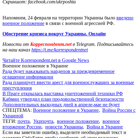
Скриншот: facebook.com/ukrposhta
Напомним, 24 февраля на территории Украины было
введено
военное положение
в связи с военной агрессией РФ.
Обострение кризиса вокруг Украины. Онлайн
Новости от
Корреспондент.net
в Telegram. Подписывайтесь
на наш канал
https://t.me/korrespondentnet
Читайте Korrespondent.net в Google News
Военное положение в Украине
Рада будет наказывать нардепов за преждевременное
оглашение информации
Рада планирует ввести арест для военнослужащих за военные
преступления
В Праге открылась выставка уничтоженной техники РФ
Кабмин утвердил план продовольственной безопасности
Дополнительных выходных дней в апреле-мае не будет
СПЕЦТЕМА:
Военное положение в Украине
,
Война России с
Украиной
ТЕГИ:
почта
,
Укрпочта
,
военное положение
,
военное
вторжение России
,
новости Украины
,
Война в Украине
Если вы заметили ошибку, выделите необходимый текст и
нажмите Ctrl+Enter, чтобы сообщить об этом редакции.