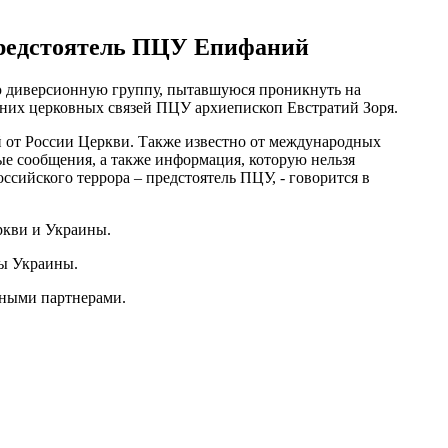
 предстоятель ПЦУ Епифаний
ю диверсионную группу, пытавшуюся проникнуть на
шних церковных связей ПЦУ архиепископ Евстратий Зоря.
ой от России Церкви. Также известно от международных
ые сообщения, а также информация, которую нельзя
ссийского террора – предстоятель ПЦУ, - говорится в
ркви и Украины.
лы Украины.
ежными партнерами.