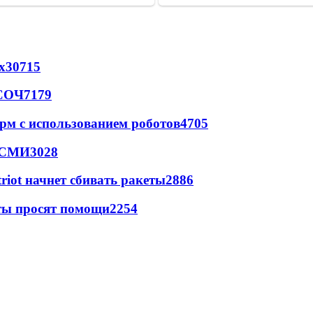
х
30715
 СОЧ
7179
рм с использованием роботов
4705
- СМИ
3028
triot начнет сбивать ракеты
2886
сты просят помощи
2254