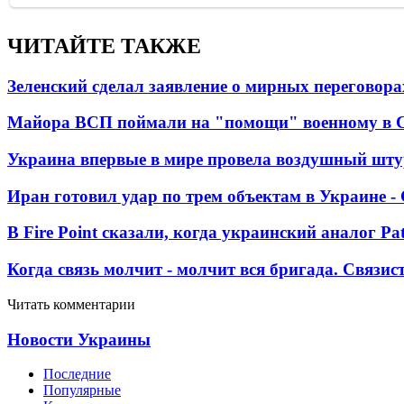
ЧИТАЙТЕ ТАКЖЕ
Зеленский сделал заявление о мирных переговора
Майора ВСП поймали на "помощи" военному в
Украина впервые в мире провела воздушный шту
Иран готовил удар по трем объектам в Украине 
В Fire Point сказали, когда украинский аналог Pa
Когда связь молчит - молчит вся бригада. Связи
Читать комментарии
Новости Украины
Последние
Популярные