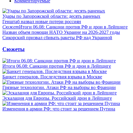
Комментируемые
Удары по Запорожской области: десять раненых
Генштаб назвал новые потери россиян
Сюжет
Итоги 06.08: Санкции против РФ и дрон в Лейпциге
Назван объем помощи НАТО Украине на 2026-2027 годы
Сикорский призвал сбивать ракеты РФ над Украиной
Сюжеты
Итоги 06.08: Санкции против РФ и дрон в Лейпциге
Банкет генералов. Последствия взрыва в Москве
Грязные технологии. Атаки РФ на выборы во Франции
Эскалация для Европы. Российский дрон в Лейпциге
Изменения в армии РФ: что стоит за решением Путина