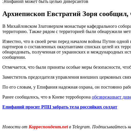
Эпифаний может быть целью диверсантов
Архиепископ Евстратий Зоря сообщил, 
В Михайловском Златоверхом монастыре кафедрального собор
территорию. Также рядом с территорией были обнаружили мет
Известно, что в своей речи перед началом войны Путин одной
партнеров о составленных оккупантами списках целей их терро
обнародовать, полученная от украинских и международных исто
сообщении.
Отмечается, что были приняты особые меры безопасности, чт
Заместитель председателя управления внешних церковных связ
По его словам, у Епифания надежная охрана, он постоянно раб
Ранее сообщалось, что в Киеве терроборона
обезвреживает див
Епифаний просит РПЦ забрать тела российких солдат
Новости от
Корреспондент.net
в Telegram. Подписывайтесь н