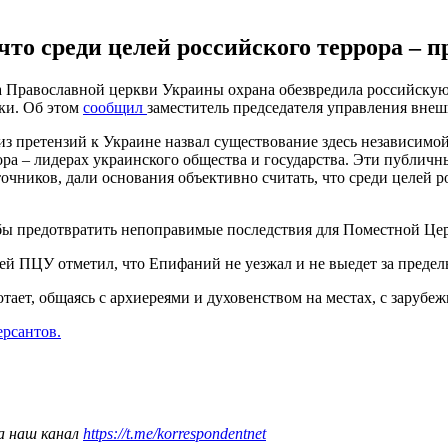
что среди целей российского террора –
а Православной церкви Украины охрана обезвредила российску
ки. Об этом
сообщил
заместитель председателя управления вне
 из претензий к Украине назвал существование здесь независим
ра – лидерах украинского общества и государства. Эти публичн
чников, дали основания объективно считать, что среди целей ро
обы предотвратить непоправимые последствия для Поместной Це
ей ПЦУ отметил, что Епифаний не уезжал и не выедет за преде
отает, общаясь с архиереями и духовенством на местах, с заруб
ерсантов.
а наш канал
https://t.me/korrespondentnet