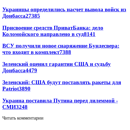
Украинцы определились насчет вывода войск из
Донбасса
27385
Присвоение средств ПриватБанка: дело
Коломойского направлено в суд
8141
ВСУ получили новое снаряжение Бундесвера:
что входит в комплект
7388
Зеленский оценил гарантии США и судьбу
Донбасса
4479
Зеленский: США будут поставлять ракеты для
Patriot
3890
Украина поставила Путина перед дилеммой -
СМИ
3248
Читать комментарии