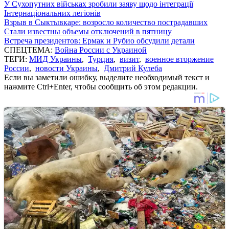
У Сухопутних військах зробили заяву щодо інтеграції
Інтернаціональних легіонів
Взрыв в Сыктывкаре: возросло количество пострадавших
Стали известны объемы отключений в пятницу
Встреча президентов: Ермак и Рубио обсудили детали
СПЕЦТЕМА:
Война России с Украиной
ТЕГИ:
МИД Украины
,
Турция
,
визит
,
военное вторжение
России
,
новости Украины
,
Дмитрий Кулеба
Если вы заметили ошибку, выделите необходимый текст и
нажмите Ctrl+Enter, чтобы сообщить об этом редакции.