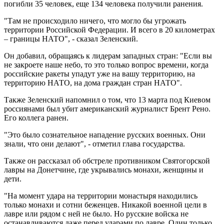
погибли 35 человек, еще 134 человека получили ранения.
"Там не происходило ничего, что могло бы угрожать
территории Российской Федерации. И всего в 20 километрах
– границы НАТО", - сказал Зеленский.
Он добавил, обращаясь к лидерам западных стран: "Если вы
не закроете наше небо, то это только вопрос времени, когда
российские ракеты упадут уже на вашу территорию, на
территорию НАТО, на дома граждан стран НАТО".
Также Зеленский напомнил о том, что 13 марта под Киевом
россиянами был убит американский журналист Брент Рено.
Его коллега ранен.
"Это было сознательное нападение русских военных. Они
знали, что они делают", - отметил глава государства.
Также он рассказал об обстреле противником Святогорской
лавры на Донетчине, где укрывались монахи, женщины и
дети.
"На момент удара на территории монастыря находились
только монахи и сотни беженцев. Никакой военной цели в
лавре или рядом с ней не было. Но русские войска не
останавливаются даже перед ударами по лавре. Один только