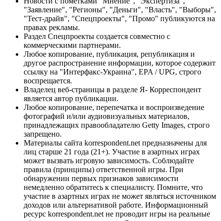
Новости с пометками "Мнение", "Экспертиза",
"Заявление", "Регионы", "Деньги", "Власть", "Выборы",
"Тест-драйв", "Спецпроекты", "Промо" публикуются на
правах рекламы.
Раздел Спецпроекты создается совместно с
коммерческими партнерами.
Любое копирование, публикация, републикация и
другое распространение информации, которое содержит
ссылку на "Интерфакс-Украина", EPA / UPG, строго
воспрещается.
Владелец веб-страницы в разделе Я- Корреспондент
является автор публикации.
Любое копирование, перепечатка и воспроизведение
фотографий и/или аудиовизуальных материалов,
принадлежащих правообладателю Getty Images, строго
запрещено.
Материалы сайта korrespondent.net предназначены для
лиц старше 21 года (21+). Участие в азартных играх
может вызвать игровую зависимость. Соблюдайте
правила (принципы) ответственной игры. При
обнаружении первых признаков зависимости
немедленно обратитесь к специалисту. Помните, что
участие в азартных играх не может являться источником
доходов или альтернативой работе. Информационный
ресурс korrespondent.net не проводит игры на реальные