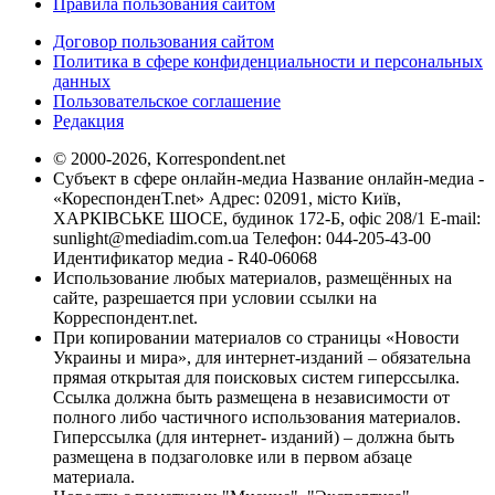
Правила пользования сайтом
Договор пользования сайтом
Политика в сфере конфиденциальности и персональных
данных
Пользовательское соглашение
Редакция
© 2000-2026, Korrespondent.net
Субъект в сфере онлайн-медиа Название онлайн-медиа -
«КореспонденТ.net» Адрес: 02091, місто Київ,
ХАРКІВСЬКЕ ШОСЕ, будинок 172-Б, офіс 208/1 E-mail:
sunlight@mediadim.com.ua
Телефон: 044-205-43-00
Идентификатор медиа - R40-06068
Использование любых материалов, размещённых на
сайте, разрешается при условии ссылки на
Корреспондент.net.
При копировании материалов со страницы «Новости
Украины и мира», для интернет-изданий – обязательна
прямая открытая для поисковых систем гиперссылка.
Ссылка должна быть размещена в независимости от
полного либо частичного использования материалов.
Гиперссылка (для интернет- изданий) – должна быть
размещена в подзаголовке или в первом абзаце
материала.