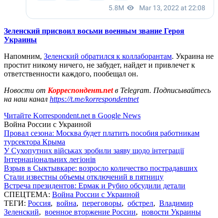
Зеленский присвоил восьми военным звание Героя
Украины
Напомним,
Зеленский обратился к коллаборантам
. Украина не
простит никому ничего, не забудет, найдет и привлечет к
ответственности каждого, пообещал он.
Новости от
Корреспондент.net
в Telegram. Подписывайтесь
на наш канал
https://t.me/korrespondentnet
Читайте Korrespondent.net в Google News
Война России с Украиной
Провал сезона: Москва будет платить пособия работникам
турсектора Крыма
У Сухопутних військах зробили заяву щодо інтеграції
Інтернаціональних легіонів
Взрыв в Сыктывкаре: возросло количество пострадавших
Стали известны объемы отключений в пятницу
Встреча президентов: Ермак и Рубио обсудили детали
СПЕЦТЕМА:
Война России с Украиной
ТЕГИ:
Россия
,
война
,
переговоры
,
обстрел
,
Владимир
Зеленский
,
военное вторжение России
,
новости Украины