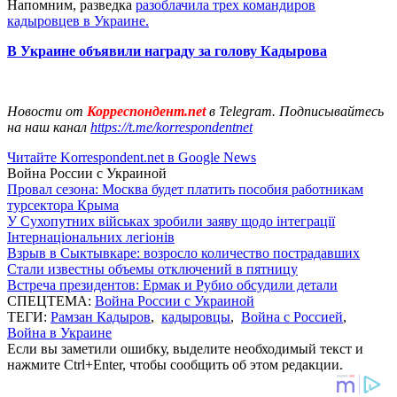
Напомним, разведка
разоблачила трех командиров
кадыровцев в Украине.
В Украине объявили награду за голову Кадырова
Новости от
Корреспондент.net
в Telegram. Подписывайтесь
на наш канал
https://t.me/korrespondentnet
Читайте Korrespondent.net в Google News
Война России с Украиной
Провал сезона: Москва будет платить пособия работникам
турсектора Крыма
У Сухопутних військах зробили заяву щодо інтеграції
Інтернаціональних легіонів
Взрыв в Сыктывкаре: возросло количество пострадавших
Стали известны объемы отключений в пятницу
Встреча президентов: Ермак и Рубио обсудили детали
СПЕЦТЕМА:
Война России с Украиной
ТЕГИ:
Рамзан Кадыров
,
кадыровцы
,
Война с Россией
,
Война в Украине
Если вы заметили ошибку, выделите необходимый текст и
нажмите Ctrl+Enter, чтобы сообщить об этом редакции.