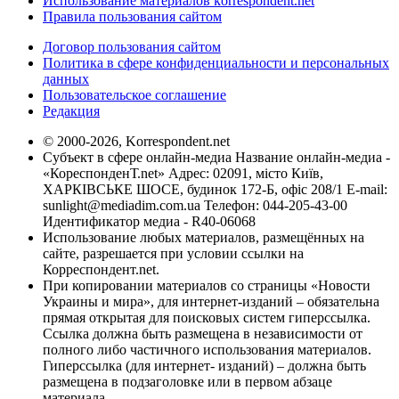
Использование материалов korrespondent.net
Правила пользования сайтом
Договор пользования сайтом
Политика в сфере конфиденциальности и персональных
данных
Пользовательское соглашение
Редакция
© 2000-2026, Korrespondent.net
Субъект в сфере онлайн-медиа Название онлайн-медиа -
«КореспонденТ.net» Адрес: 02091, місто Київ,
ХАРКІВСЬКЕ ШОСЕ, будинок 172-Б, офіс 208/1 E-mail:
sunlight@mediadim.com.ua
Телефон: 044-205-43-00
Идентификатор медиа - R40-06068
Использование любых материалов, размещённых на
сайте, разрешается при условии ссылки на
Корреспондент.net.
При копировании материалов со страницы «Новости
Украины и мира», для интернет-изданий – обязательна
прямая открытая для поисковых систем гиперссылка.
Ссылка должна быть размещена в независимости от
полного либо частичного использования материалов.
Гиперссылка (для интернет- изданий) – должна быть
размещена в подзаголовке или в первом абзаце
материала.