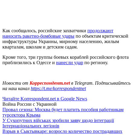
Как сообщалось, российские захватчики
продолжают
наносить ракетно-бомбовые удары
по объектам критической
инфраструктуры Украины, мирному населению, жилым
кварталам, школам и детским садам.
Кроме того, три группы боевых кораблей российского флота
приблизились к Одессе и
нанесли удар
по региону.
Новости от
Корреспондент.net
в Telegram. Подписывайтесь
на наш канал
https://t.me/korrespondentnet
Читайте Korrespondent.net в Google News
Война России с Украиной
Провал сезона: Москва будет платить пособия работникам
турсектора Крыма
У Сухопутних військах зробили заяву щодо інтеграції
Інтернаціональних легіонів
Взрыв в Сыктывкаре: возросло количество пострадавших