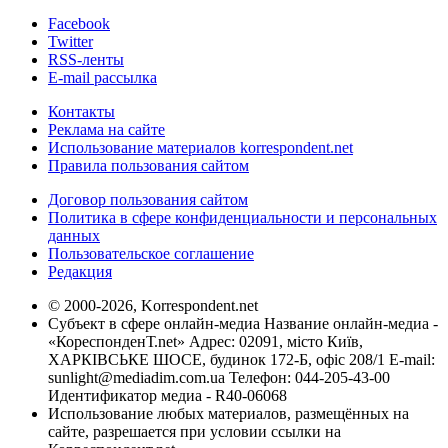
Facebook
Twitter
RSS-ленты
E-mail рассылка
Контакты
Реклама на сайте
Использование материалов korrespondent.net
Правила пользования сайтом
Договор пользования сайтом
Политика в сфере конфиденциальности и персональных
данных
Пользовательское соглашение
Редакция
© 2000-2026, Korrespondent.net
Субъект в сфере онлайн-медиа Название онлайн-медиа -
«КореспонденТ.net» Адрес: 02091, місто Київ,
ХАРКІВСЬКЕ ШОСЕ, будинок 172-Б, офіс 208/1 E-mail:
sunlight@mediadim.com.ua
Телефон: 044-205-43-00
Идентификатор медиа - R40-06068
Использование любых материалов, размещённых на
сайте, разрешается при условии ссылки на