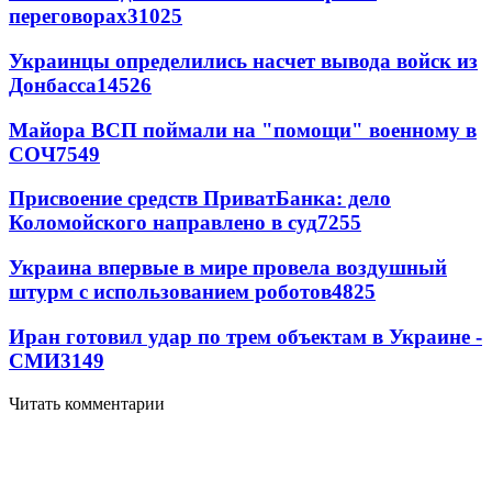
переговорах
31025
Украинцы определились насчет вывода войск из
Донбасса
14526
Майора ВСП поймали на "помощи" военному в
СОЧ
7549
Присвоение средств ПриватБанка: дело
Коломойского направлено в суд
7255
Украина впервые в мире провела воздушный
штурм с использованием роботов
4825
Иран готовил удар по трем объектам в Украине -
СМИ
3149
Читать комментарии