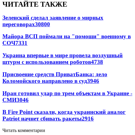
ЧИТАЙТЕ ТАКЖЕ
Зеленский сделал заявление о мирных
переговорах
30800
Майора ВСП поймали на "помощи" военному в
СОЧ
7331
Украина впервые в мире провела воздушный
штурм с использованием роботов
4738
Присвоение средств ПриватБанка: дело
Коломойского направлено в суд
3946
Иран готовил удар по трем объектам в Украине -
СМИ
3046
В Fire Point сказали, когда украинский аналог
Patriot начнет сбивать ракеты
2916
Читать комментарии