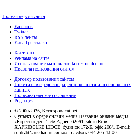
Полная версия сайта
Facebook
Twitter
RSS-ленты
E-mail рассылка
Контакты
Реклама на сайте
Использование материалов korrespondent.net
Правила пользования сайтом
Договор пользования сайтом
Политика в сфере конфиденциальности и персональных
данных
Пользовательское соглашение
Редакция
© 2000-2026, Korrespondent.net
Субъект в сфере онлайн-медиа Название онлайн-медиа -
«КореспонденТ.net» Адрес: 02091, місто Київ,
ХАРКІВСЬКЕ ШОСЕ, будинок 172-Б, офіс 208/1 E-mail:
sunlight@mediadim.com.ua
Телефон: 044-205-43-00