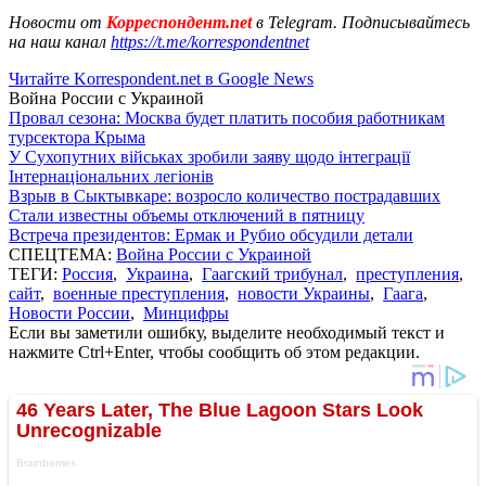
Новости от
Корреспондент.net
в Telegram. Подписывайтесь
на наш канал
https://t.me/korrespondentnet
Читайте Korrespondent.net в Google News
Война России с Украиной
Провал сезона: Москва будет платить пособия работникам
турсектора Крыма
У Сухопутних військах зробили заяву щодо інтеграції
Інтернаціональних легіонів
Взрыв в Сыктывкаре: возросло количество пострадавших
Стали известны объемы отключений в пятницу
Встреча президентов: Ермак и Рубио обсудили детали
СПЕЦТЕМА:
Война России с Украиной
ТЕГИ:
Россия
,
Украина
,
Гаагский трибунал
,
преступления
,
сайт
,
военные преступления
,
новости Украины
,
Гаага
,
Новости России
,
Минцифры
Если вы заметили ошибку, выделите необходимый текст и
нажмите Ctrl+Enter, чтобы сообщить об этом редакции.