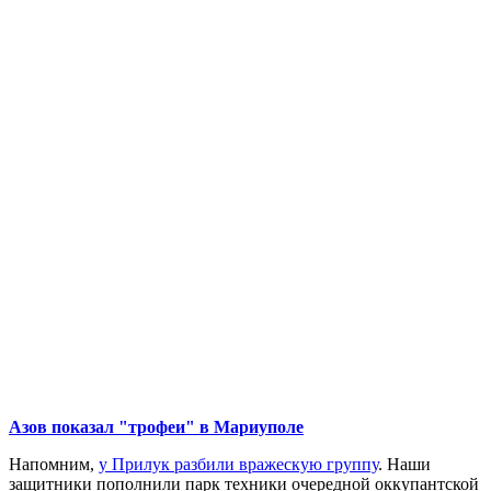
Азов показал "трофеи" в Мариуполе
Напомним,
у Прилук разбили вражескую группу
. Наши
защитники пополнили парк техники очередной оккупантской