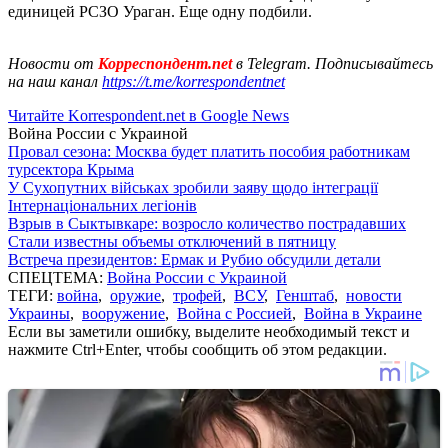
единицей РСЗО Ураган. Еще одну подбили.
Новости от
Корреспондент.net
в Telegram. Подписывайтесь
на наш канал
https://t.me/korrespondentnet
Читайте Korrespondent.net в Google News
Война России с Украиной
Провал сезона: Москва будет платить пособия работникам
турсектора Крыма
У Сухопутних військах зробили заяву щодо інтеграції
Інтернаціональних легіонів
Взрыв в Сыктывкаре: возросло количество пострадавших
Стали известны объемы отключений в пятницу
Встреча президентов: Ермак и Рубио обсудили детали
СПЕЦТЕМА:
Война России с Украиной
ТЕГИ:
война
,
оружие
,
трофей
,
ВСУ
,
Генштаб
,
новости
Украины
,
вооружение
,
Война с Россией
,
Война в Украине
Если вы заметили ошибку, выделите необходимый текст и
нажмите Ctrl+Enter, чтобы сообщить об этом редакции.