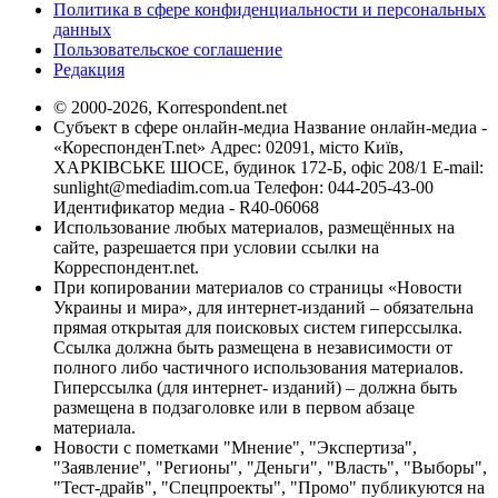
Политика в сфере конфиденциальности и персональных
данных
Пользовательское соглашение
Редакция
© 2000-2026, Korrespondent.net
Субъект в сфере онлайн-медиа Название онлайн-медиа -
«КореспонденТ.net» Адрес: 02091, місто Київ,
ХАРКІВСЬКЕ ШОСЕ, будинок 172-Б, офіс 208/1 E-mail:
sunlight@mediadim.com.ua
Телефон: 044-205-43-00
Идентификатор медиа - R40-06068
Использование любых материалов, размещённых на
сайте, разрешается при условии ссылки на
Корреспондент.net.
При копировании материалов со страницы «Новости
Украины и мира», для интернет-изданий – обязательна
прямая открытая для поисковых систем гиперссылка.
Ссылка должна быть размещена в независимости от
полного либо частичного использования материалов.
Гиперссылка (для интернет- изданий) – должна быть
размещена в подзаголовке или в первом абзаце
материала.
Новости с пометками "Мнение", "Экспертиза",
"Заявление", "Регионы", "Деньги", "Власть", "Выборы",
"Тест-драйв", "Спецпроекты", "Промо" публикуются на