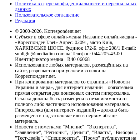
Политика в сфере конфиденциальности и персональных
данных
Пользовательское соглашение
Редакция
© 2000-2026, Korrespondent.net
Субъект в сфере онлайн-медиа Название онлайн-медиа -
«КореспонденТ.net» Адрес: 02091, місто Київ,
ХАРКІВСЬКЕ ШОСЕ, будинок 172-Б, офіс 208/1 E-mail:
sunlight@mediadim.com.ua
Телефон: 044-205-43-00
Идентификатор медиа - R40-06068
Использование любых материалов, размещённых на
сайте, разрешается при условии ссылки на
Корреспондент.net.
При копировании материалов со страницы «Новости
Украины и мира», для интернет-изданий – обязательна
прямая открытая для поисковых систем гиперссылка.
Ссылка должна быть размещена в независимости от
полного либо частичного использования материалов.
Гиперссылка (для интернет- изданий) – должна быть
размещена в подзаголовке или в первом абзаце
материала.
Новости с пометками "Мнение", "Экспертиза",
"Заявление", "Регионы", "Деньги", "Власть", "Выборы",
"Тест-драйв", "Спецпроекты", "Промо" публикуются на