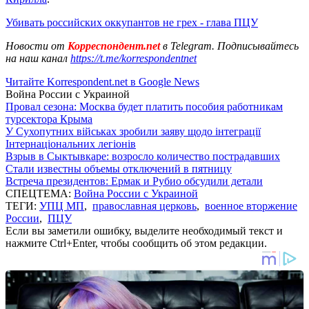
Убивать российских оккупантов не грех - глава ПЦУ
Новости от
Корреспондент.net
в Telegram. Подписывайтесь
на наш канал
https://t.me/korrespondentnet
Читайте Korrespondent.net в Google News
Война России с Украиной
Провал сезона: Москва будет платить пособия работникам
турсектора Крыма
У Сухопутних військах зробили заяву щодо інтеграції
Інтернаціональних легіонів
Взрыв в Сыктывкаре: возросло количество пострадавших
Стали известны объемы отключений в пятницу
Встреча президентов: Ермак и Рубио обсудили детали
СПЕЦТЕМА:
Война России с Украиной
ТЕГИ:
УПЦ МП
,
православная церковь
,
военное вторжение
России
,
ПЦУ
Если вы заметили ошибку, выделите необходимый текст и
нажмите Ctrl+Enter, чтобы сообщить об этом редакции.