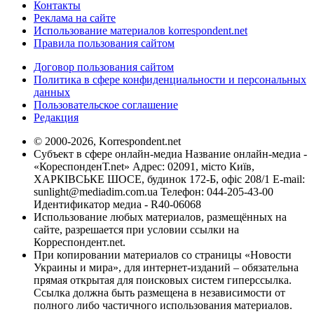
Контакты
Реклама на сайте
Использование материалов korrespondent.net
Правила пользования сайтом
Договор пользования сайтом
Политика в сфере конфиденциальности и персональных
данных
Пользовательское соглашение
Редакция
© 2000-2026, Korrespondent.net
Субъект в сфере онлайн-медиа Название онлайн-медиа -
«КореспонденТ.net» Адрес: 02091, місто Київ,
ХАРКІВСЬКЕ ШОСЕ, будинок 172-Б, офіс 208/1 E-mail:
sunlight@mediadim.com.ua
Телефон: 044-205-43-00
Идентификатор медиа - R40-06068
Использование любых материалов, размещённых на
сайте, разрешается при условии ссылки на
Корреспондент.net.
При копировании материалов со страницы «Новости
Украины и мира», для интернет-изданий – обязательна
прямая открытая для поисковых систем гиперссылка.
Ссылка должна быть размещена в независимости от
полного либо частичного использования материалов.