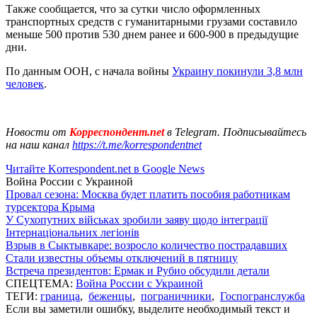
Также сообщается, что за сутки число оформленных
транспортных средств с гуманитарными грузами составило
меньше 500 против 530 днем ранее и 600-900 в предыдущие
дни.
По данным ООН, с начала войны
Украину покинули 3,8 млн
человек
.
Новости от
Корреспондент.net
в Telegram. Подписывайтесь
на наш канал
https://t.me/korrespondentnet
Читайте Korrespondent.net в Google News
Война России с Украиной
Провал сезона: Москва будет платить пособия работникам
турсектора Крыма
У Сухопутних військах зробили заяву щодо інтеграції
Інтернаціональних легіонів
Взрыв в Сыктывкаре: возросло количество пострадавших
Стали известны объемы отключений в пятницу
Встреча президентов: Ермак и Рубио обсудили детали
СПЕЦТЕМА:
Война России с Украиной
ТЕГИ:
граница
,
беженцы
,
пограничники
,
Госпогранслужба
Если вы заметили ошибку, выделите необходимый текст и