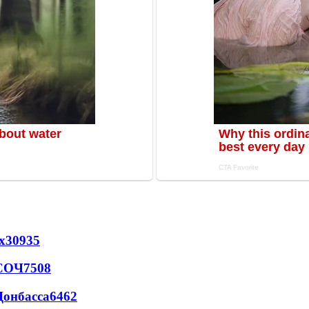
х
30935
 СОЧ
7508
Донбасса
6462