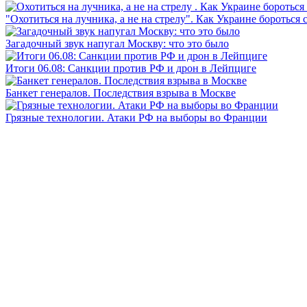
"Охотиться на лучника, а не на стрелу". Как Украине бороться 
Загадочный звук напугал Москву: что это было
Итоги 06.08: Санкции против РФ и дрон в Лейпциге
Банкет генералов. Последствия взрыва в Москве
Грязные технологии. Атаки РФ на выборы во Франции