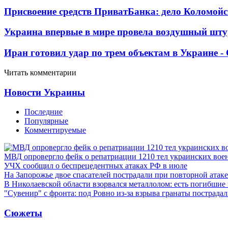
Присвоение средств ПриватБанка: дело Коломойс
Украина впервые в мире провела воздушный шту
Иран готовил удар по трем объектам в Украине 
Читать комментарии
Новости Украины
Последние
Популярные
Комментируемые
МВД опровергло фейк о репатриации 1210 тел украинских во
УЧХ сообщил о беспрецедентных атаках РФ в июле
На Запорожье двое спасателей пострадали при повторной атак
В Николаевской области взорвался металлолом: есть погибшие
"Сувенир" с фронта: под Ровно из-за взрыва гранаты пострада
Сюжеты