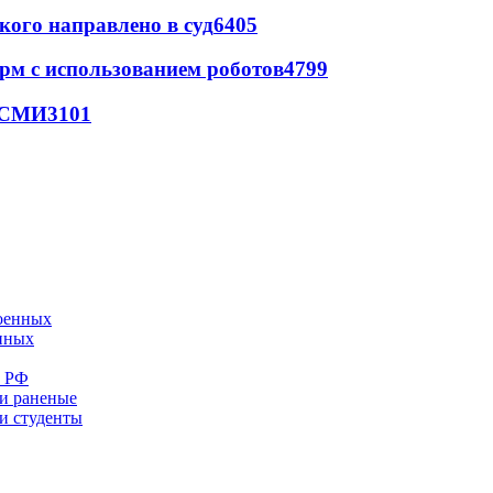
кого направлено в суд
6405
рм с использованием роботов
4799
- СМИ
3101
енных
е РФ
 и раненые
ли студенты