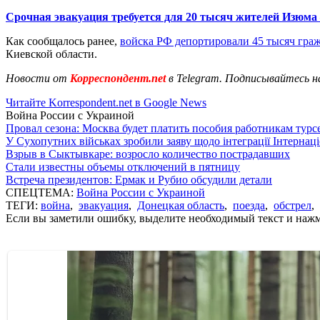
Срочная эвакуация требуется для 20 тысяч жителей Изюма
Как сообщалось ранее,
войска РФ депортировали 45 тысяч гра
Киевской области.
Новости от
Корреспондент.net
в Telegram. Подписывайтесь н
Читайте Korrespondent.net в Google News
Война России с Украиной
Провал сезона: Москва будет платить пособия работникам тур
У Сухопутних військах зробили заяву щодо інтеграції Інтернац
Взрыв в Сыктывкаре: возросло количество пострадавших
Стали известны объемы отключений в пятницу
Встреча президентов: Ермак и Рубио обсудили детали
СПЕЦТЕМА:
Война России с Украиной
ТЕГИ:
война
,
эвакуация
,
Донецкая область
,
поезда
,
обстрел
,
Если вы заметили ошибку, выделите необходимый текст и нажми