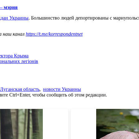
 – мэрия
ждан Украины
. Большинство людей депортированы с мариупольск
а наш канал
https://t.me/korrespondentnet
сектора Крыма
іональних легіонів
Луганская область
,
новости Украины
те Ctrl+Enter, чтобы сообщить об этом редакции.