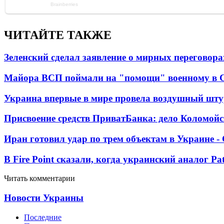
ЧИТАЙТЕ ТАКЖЕ
Зеленский сделал заявление о мирных переговора
Майора ВСП поймали на "помощи" военному в
Украина впервые в мире провела воздушный шту
Присвоение средств ПриватБанка: дело Коломойс
Иран готовил удар по трем объектам в Украине 
В Fire Point сказали, когда украинский аналог Pa
Читать комментарии
Новости Украины
Последние