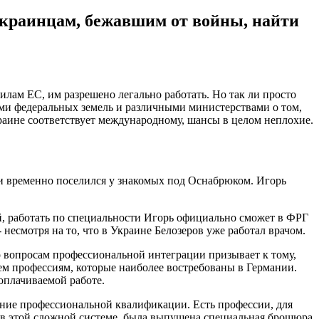
украинцам, бежавшим от войны, найти
лам ЕС, им разрешено легально работать. Но так ли просто
ами федеральных земель и различными министерствами о том,
раине соответствует международному, шансы в целом неплохие.
я и временно поселился у знакомых под Оснабрюком. Игорь
й, работать по специальности Игорь официально сможет в ФРГ
несмотря на то, что в Украине Белозеров уже работал врачом.
 вопросам профессиональной интеграции призывает к тому,
м профессиям, которые наиболее востребованы в Германии.
оплачиваемой работе.
ание профессиональной квалификации. Есть профессии, для
ся в этой сложной системе, была выпущена специальная брошюра