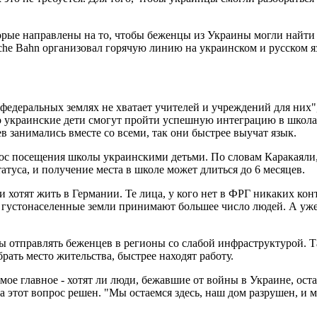
рые направлены на то, чтобы беженцы из Украины могли найти р
che Bahn организовал горячую линию на украинском и русском язы
х федеральных землях не хватает учителей и учреждений для ни
то украинские дети смогут пройти успешную интеграцию в школа
в занимались вместе со всеми, так они быстрее выучат язык.
ос посещения школы украинскими детьми. По словам Каракаяли, 
атуса, и получение места в школе может длиться до 6 месяцев.
хотят жить в Германии. Те лица, у кого нет в ФРГ никаких конта
 густонаселенные земли принимают большее число людей. А уже 
бы отправлять беженцев в регионы со слабой инфраструктурой. Та
ать место жительства, быстрее находят работу.
ое главное - хотят ли люди, бежавшие от войны в Украине, оста
этот вопрос решен. "Мы остаемся здесь, наш дом разрушен, и мы