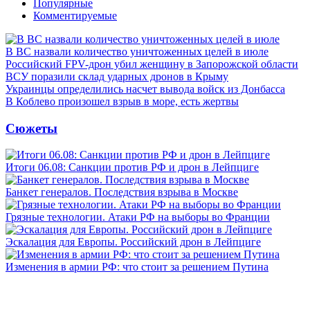
Популярные
Комментируемые
В ВС назвали количество уничтоженных целей в июле
Российский FPV-дрон убил женщину в Запорожской области
ВСУ поразили склад ударных дронов в Крыму
Украинцы определились насчет вывода войск из Донбасса
В Коблево произошел взрыв в море, есть жертвы
Сюжеты
Итоги 06.08: Санкции против РФ и дрон в Лейпциге
Банкет генералов. Последствия взрыва в Москве
Грязные технологии. Атаки РФ на выборы во Франции
Эскалация для Европы. Российский дрон в Лейпциге
Изменения в армии РФ: что стоит за решением Путина