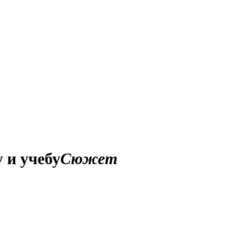
 и учебу
Сюжет