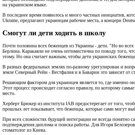
на украинском языке.
В последнее время появилось и много частных инициатив, кото
Ukraine, предлагают украинцам рабочие места, а концерн Deuts
Смогут ли дети ходить в школу
Почти половина всех беженцев из Украины - дети. "Но во все
Берлина. Каракаяли не очень оптимистична по поводу того, ч
этому. Но она считает важным, чтобы дети украинских беженце
В разных федеральных землях по-разному урегулирован и вопр
земле Северный Рейн - Вестфалия и в Баварии это зависит от ст
Решающим фактором для украинцев является то, где именно они 
Этот процесс происходит согласно правилу, по которому самые
место.
Херберт Брюкер из института IAB предостерегает от того, что
прошлых лет показывает, что беженцы, которые сами могут выбр
При всех сложностях будущей интеграции не всегда понятно сам
подтверждения диплома и поиска работы. Для Игоря Белозерова 
стоматолог из Киева.