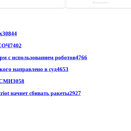
х
30844
 СОЧ
7402
рм с использованием роботов
4766
кого направлено в суд
4653
- СМИ
3058
triot начнет сбивать ракеты
2927