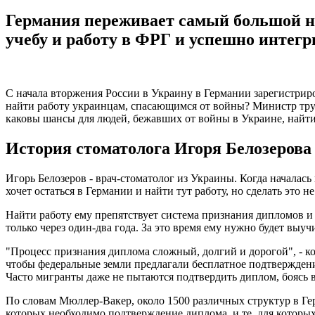
Германия переживает самый большой на
учебу и работу в ФРГ и успешно интегр
С начала
вторжения России в Украину
в Германии зарегистриро
найти работу украинцам, спасающимся от войны? Министр труд
каковы шансы для людей, бежавших от войны в Украине, найти
История стоматолога Игоря Белозерова
Игорь Белозеров - врач-стоматолог из Украины. Когда началась
хочет остаться в Германии и найти тут работу, но сделать это не
Найти работу ему препятствует система признания дипломов и
только через один-два года. За это время ему нужно будет выу
"Процесс признания диплома сложный, долгий и дорогой", - 
чтобы федеральные земли предлагали бесплатное подтвержден
Часто мигранты даже не пытаются подтвердить диплом, боясь в
По словам Мюллер-Вакер, около 1500 различных структур в Ге
которых необходимо подтверждение диплома, и те, для которых