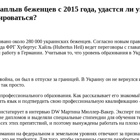
плыв беженцев с 2015 года, удастся ли 
ироваться?
вано около 280 000 украинских беженцев. Согласно новым прави
а ФРГ Хубертус Хайль (Hubertus Heil) ведет переговоры с глав
 работу в Германии. Учитывая то, что уровень образования в Ук
 война, он был в отпуске за границей. В Украину он не вернулс
 так просто.
 профессионального образования. Как рассказывает его знакомы
чить язык и подтвердить свою профессиональную квалификацию - 
констатирует в интервью DW Мартина Мюллер-Вакер. Эксперт по
ие дипломов и выделяли специальные стипендии для обучения те
сех этих препятствий, и поэтому вынуждены работать на плохо 
рмании на федеральном и земельном уровнях отвечают за призн
 это не требуется. Для того, чтобы украинцы смогли разобрать