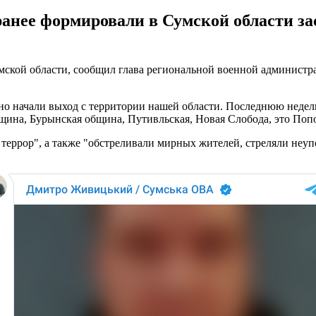
анее формировали в Сумской области зас
умской области, сообщил глава региональной военной админис
тивно начали выход с территории нашей области. Последнюю нед
бщина, Бурынская община, Путивльская, Новая Слобода, это Поп
еррор", а также "обстреливали мирных жителей, стреляли неупор