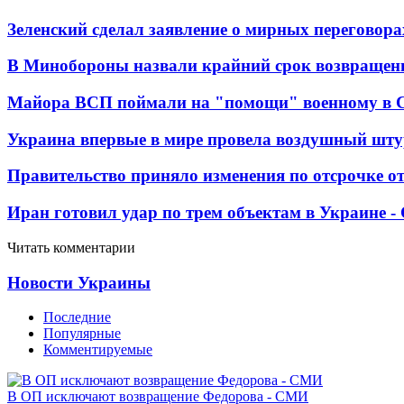
Зеленский сделал заявление о мирных переговора
В Минобороны назвали крайний срок возвращен
Майора ВСП поймали на "помощи" военному в
Украина впервые в мире провела воздушный шту
Правительство приняло изменения по отсрочке о
Иран готовил удар по трем объектам в Украине 
Читать комментарии
Новости Украины
Последние
Популярные
Комментируемые
В ОП исключают возвращение Федорова - СМИ