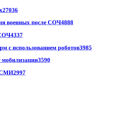
х
27036
ия военных после СОЧ
4888
 СОЧ
4337
рм с использованием роботов
3985
т мобилизации
3590
- СМИ
2997