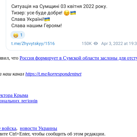
явил, что
Россия формирует в Сумской области заслоны для отс
а наш канал
https://t.me/korrespondentnet
сектора Крыма
іональних легіонів
 войска
,
новости Украины
те Ctrl+Enter, чтобы сообщить об этом редакции.