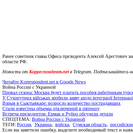
Ранее советник главы Офиса президента Алексей Арестович за
области РФ.
Новости от
Корреспондент.net
в Telegram. Подписывайтесь н
Читайте Korrespondent.net в Google News
Война России с Украиной
Провал сезона: Москва будет платить пособия работникам тур
У Сухопутних військах зробили заяву щодо інтеграції Інтернац
Взрыв в Сыктывкаре: возросло количество пострадавших
Стали известны объемы отключений в пятницу
Встреча президентов: Ермак и Рубио обсудили детали
СПЕЦТЕМА:
Война России с Украиной
ТЕГИ:
Россия
,
Украина
,
войска
,
Сумская область
,
российские
Если вы заметили ошибку, выделите необходимый текст и нажми