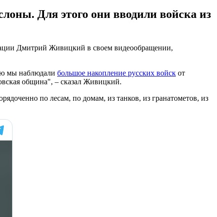
лоны. Для этого они вводили войска из
трации Дмитрий Живицкий в своем видеообращении,
елю мы наблюдали
большое накопление русских войск
от
овская община", – сказал Живицкий.
ядоченно по лесам, по домам, из танков, из гранатометов, из