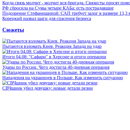
Когда связь молчит - молчит вся бригада. Связисты просят по
РФ сбросила на Сумы четыре КАБа: есть пострадавшие
Подозрение Стефанишиной: САП требует залог в размере 13,3 
Корецкий назвал шаги для спасения бизнеса
Сюжеты
Пытаются взломать Киев. Реакция Запада на удар
Итоги 04.08: "Сафари" в Херсоне и итоги операции
Удары по России. Чего достигла 40-дневная операция
Нападения на украинцев в Польше. Как изменить ситуацию
СВЧшник убил девушку: новые детали резни