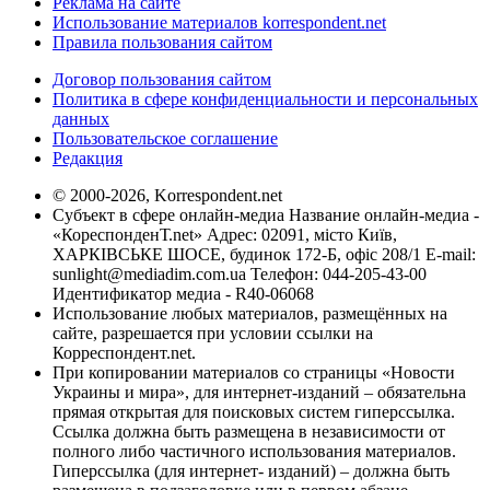
Реклама на сайте
Использование материалов korrespondent.net
Правила пользования сайтом
Договор пользования сайтом
Политика в сфере конфиденциальности и персональных
данных
Пользовательское соглашение
Редакция
© 2000-2026, Korrespondent.net
Субъект в сфере онлайн-медиа Название онлайн-медиа -
«КореспонденТ.net» Адрес: 02091, місто Київ,
ХАРКІВСЬКЕ ШОСЕ, будинок 172-Б, офіс 208/1 E-mail:
sunlight@mediadim.com.ua
Телефон: 044-205-43-00
Идентификатор медиа - R40-06068
Использование любых материалов, размещённых на
сайте, разрешается при условии ссылки на
Корреспондент.net.
При копировании материалов со страницы «Новости
Украины и мира», для интернет-изданий – обязательна
прямая открытая для поисковых систем гиперссылка.
Ссылка должна быть размещена в независимости от
полного либо частичного использования материалов.
Гиперссылка (для интернет- изданий) – должна быть