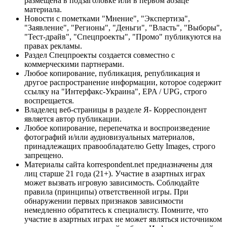
размещена в подзаголовке или в первом абзаце
материала.
Новости с пометками "Мнение", "Экспертиза",
"Заявление", "Регионы", "Деньги", "Власть", "Выборы",
"Тест-драйв", "Спецпроекты", "Промо" публикуются на
правах рекламы.
Раздел Спецпроекты создается совместно с
коммерческими партнерами.
Любое копирование, публикация, републикация и
другое распространение информации, которое содержит
ссылку на "Интерфакс-Украина", EPA / UPG, строго
воспрещается.
Владелец веб-страницы в разделе Я- Корреспондент
является автор публикации.
Любое копирование, перепечатка и воспроизведение
фотографий и/или аудиовизуальных материалов,
принадлежащих правообладателю Getty Images, строго
запрещено.
Материалы сайта korrespondent.net предназначены для
лиц старше 21 года (21+). Участие в азартных играх
может вызвать игровую зависимость. Соблюдайте
правила (принципы) ответственной игры. При
обнаружении первых признаков зависимости
немедленно обратитесь к специалисту. Помните, что
участие в азартных играх не может являться источником