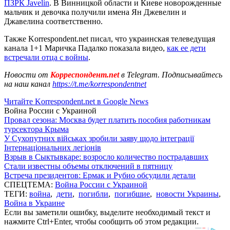
ПЗРК Javelin
. В Винницкой области и Киеве новорожденные
мальчик и девочка получили имена Ян Джевелин и
Джавелина соответственно.
Также Korrespondent.net писал, что украинская телеведущая
канала 1+1 Маричка Падалко показала видео,
как ее дети
встречали отца с войны
.
Новости от
Корреспондент.net
в Telegram. Подписывайтесь
на наш канал
https://t.me/korrespondentnet
Читайте Korrespondent.net в Google News
Война России с Украиной
Провал сезона: Москва будет платить пособия работникам
турсектора Крыма
У Сухопутних військах зробили заяву щодо інтеграції
Інтернаціональних легіонів
Взрыв в Сыктывкаре: возросло количество пострадавших
Стали известны объемы отключений в пятницу
Встреча президентов: Ермак и Рубио обсудили детали
СПЕЦТЕМА:
Война России с Украиной
ТЕГИ:
война
,
дети
,
погибли
,
погибшие
,
новости Украины
,
Война в Украине
Если вы заметили ошибку, выделите необходимый текст и
нажмите Ctrl+Enter, чтобы сообщить об этом редакции.